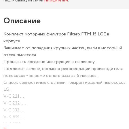
Нашли ошибку на сайте?
Напишите нам
.
Описание
Комплект моторных фильтров Filtero FTM 15 LGE в
корпусе.
Защищает от попадания крупных частиц пыли в моторный
отсек пылесоса.
Промывать согласно инструкции к пылесосу.
Подлежит замене, согласно рекомендации производителя
пылесосов - не реже одного раза за 6 месяцев.
Список совместимых с данным товаром моделей пылесосов
LG:
V-C 221 ....
V-C 232 ....
V-C 332 ....
V-K 691 ....
V-K 694 ....