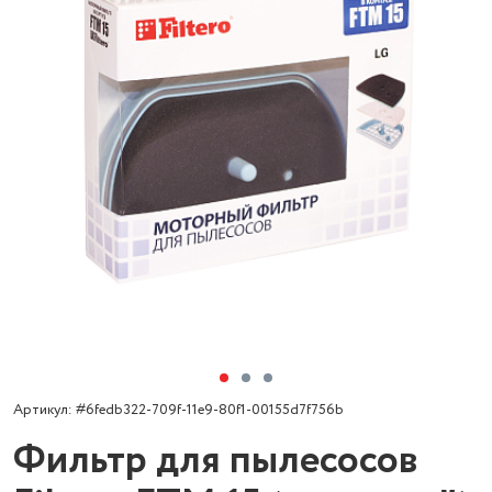
Артикул: #6fedb322-709f-11e9-80f1-00155d7f756b
Фильтр для пылесосов