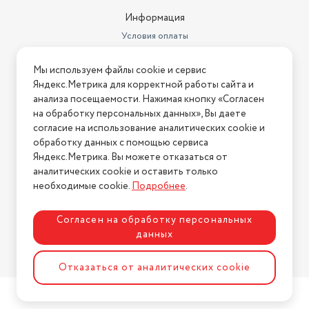
Информация
Условия оплаты
Условия доставки
Мы используем файлы cookie и сервис
Условия возврата
Яндекс.Метрика для корректной работы сайта и
Нашли ошибку на сайте?
Напишите нам
.
анализа посещаемости. Нажимая кнопку «Согласен
на обработку персональных данных», Вы даете
2026 © Интернет-магазин "АстМаркет". У нас есть всё!
согласие на использование аналитических cookie и
обработку данных с помощью сервиса
Яндекс.Метрика. Вы можете отказаться от
аналитических cookie и оставить только
Политика конфиденциальности
необходимые cookie.
Подробнее
.
Согласен на обработку персональных
данных
Разработка сайта
ASTDESIGN
Отказаться от аналитических cookie