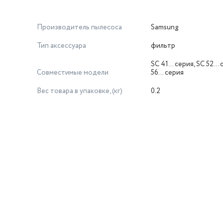
Производитель пылесоса
Samsung
Тип аксессуара
фильтр
SC 41… серия, SC 52… 
Совместимые модели
56… серия
Вес товара в упаковке, (кг)
0.2