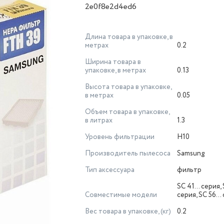
2e0f8e2d4ed6
Длина товара в упаковке, в
метрах
0.2
Ширина товара в
упаковке, в метрах
0.13
Высота товара в упаковке,
в метрах
0.05
Объем товара в упаковке,
в литрах
1.3
Уровень фильтрации
H10
Производитель пылесоса
Samsung
Тип аксессуара
фильтр
SC 41… серия,
Совместимые модели
серия, SC 56…
Вес товара в упаковке, (кг)
0.2