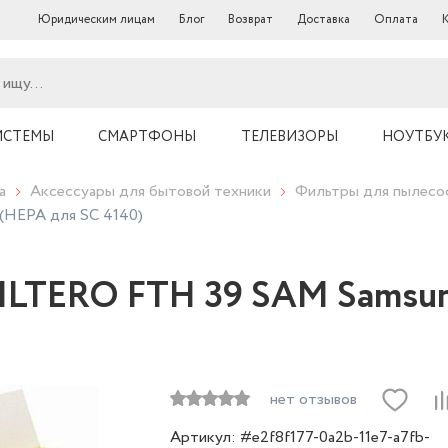
Юридическим лицам
Блог
Возврат
Доставка
Оплата
ИСТЕМЫ
СМАРТФОНЫ
ТЕЛЕВИЗОРЫ
НОУТБУ
а
Аксессуары для бытовой техники
Фильтры для пылесо
(HEPA для SC 4140)
FILTERO FTH 39 SAM Samsun
нет отзывов
Артикул: #e2f8f177-0a2b-11e7-a7fb-