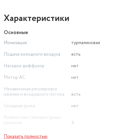
Характеристики
Основные
Ионизация
турмалиновая
Подача холодного воздуха
есть
Насадка-диффузор
нет
Мотор AC
нет
Независимая регулировка
нагрева и воздушного потока
есть
Складная ручка
нет
Количество температурных
режимов
4
Вид
полноразмерный
Показать полностью