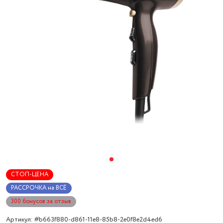
СТОП-ЦЕНА
РАССРОЧКА на ВСЁ
300 бонусов за отзыв
Артикул: #b663f880-d861-11e8-85b8-2e0f8e2d4ed6