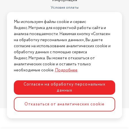
Информация
Условия оплаты
Условия доставки
Мы используем файлы cookie и сервис
Условия возврата
Яндекс.Метрика для корректной работы сайта и
Нашли ошибку на сайте?
Напишите нам
.
анализа посещаемости. Нажимая кнопку «Согласен
на обработку персональных данных», Вы даете
2026 © Интернет-магазин "АстМаркет". У нас есть всё!
согласие на использование аналитических cookie и
обработку данных с помощью сервиса
Яндекс.Метрика. Вы можете отказаться от
аналитических cookie и оставить только
Политика конфиденциальности
необходимые cookie.
Подробнее
.
Согласен на обработку персональных
данных
Разработка сайта
ASTDESIGN
Отказаться от аналитических cookie