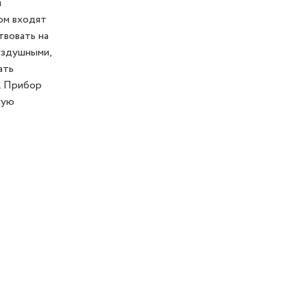
и
ом входят
твовать на
оздушными,
ать
. Прибор
ную