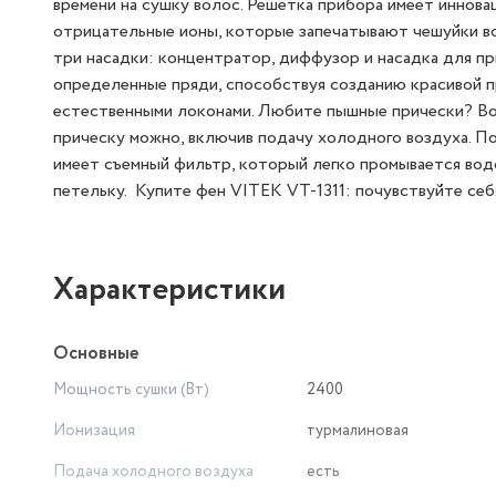
времени на сушку волос. Решетка прибора имеет иннова
отрицательные ионы, которые запечатывают чешуйки во
три насадки: концентратор, диффузор и насадка для п
определенные пряди, способствуя созданию красивой п
естественными локонами. Любите пышные прически? Во
прическу можно, включив подачу холодного воздуха. По
имеет съемный фильтр, который легко промывается вод
петельку. Купите фен VITEK VT-1311: почувствуйте се
Характеристики
Основные
Мощность сушки (Вт)
2400
Ионизация
турмалиновая
Подача холодного воздуха
есть