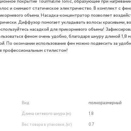
ционное покрытие Tourmaline Ionic, образующее при нагревани
лос и снимают статическое электричество. В комплект с фен
рикорневого объема. Насадка-концентратор позволяет воздейс
рически. Диффузор помогает укладывать волосы красивыми, в
спользуйтесь насадкой для прикорневого объема! Зафиксиров
льзоваться феном очень удобно, благодаря шнуру длиной 1,8 м
ой. По окончании использования фен можно подвесить за удоб
бя профессиональным стилистом!
Вид
полноразмерный
Длина сетевого шнура (м)
1.8
Вес товара в упаковке, (кг)
0.7