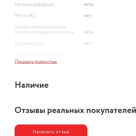
Насадка-диффузор
есть
Мотор AC
нет
Независимая регулировка
нагрева и воздушного потока
есть
Складная ручка
нет
Количество температурных
режимов
4
Показать полностью
Наличие
Отзывы реальных покупателе
Написать отзыв