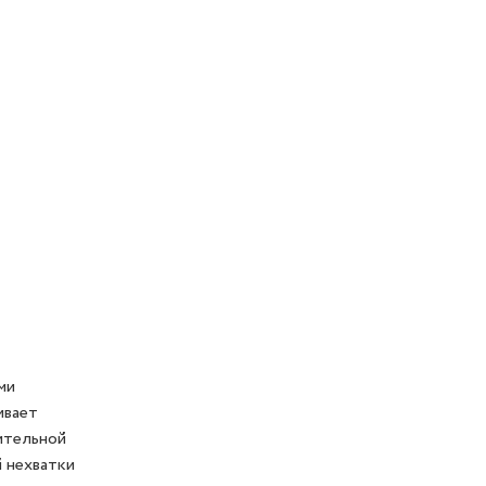
ми
ивает
ительной
 нехватки