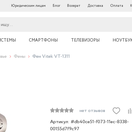
Юридическим лицам
Блог
Возврат
Доставка
Оплата
ИСТЕМЫ
СМАРТФОНЫ
ТЕЛЕВИЗОРЫ
НОУТБУ
вье
Фены
Фен Vitek VT-1311
нет отзывов
Артикул: #db40ce51-f073-11ec-8338-
00155d7f9c97