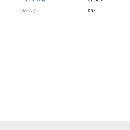
Тип питания
от сети
Вес (кг)
0.95
й