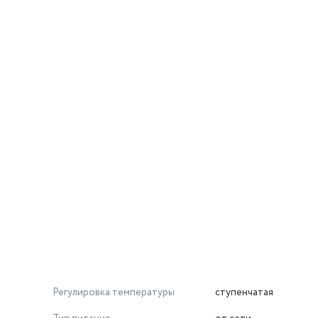
пластика, имеет два режима работы и оснащена защитой от пе
 комплектом насадок (4 шт).
Регулировка температуры
ступенчатая