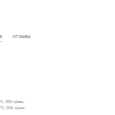
Е
ОТЗЫВЫ
С, 300 л/мин;
°С, 500 л/мин;