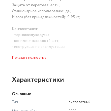
Защита от перегрева: есть;
Стационарное использование: да;
Масса (без принадлежностей): 0,95 кг;
---
Комплектация:
- термовоздуходувка;
- комплект насадок (4 шт);
- инструкция по эксплуатации.
---
Показать полностью
Гарантийный срок: 12 месяцев.
---
Данная термовоздуходувка выполнена из ударопрочного 
Возможно стационарное использование. Поставляется с
Характеристики
Основные
Тип
пистолетный