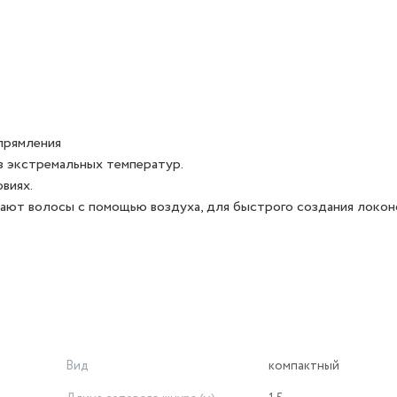
ыпрямления
з экстремальных температур.
виях.
ают волосы с помощью воздуха, для быстрого создания локоно
Вид
компактный