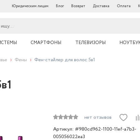
Юридическим лицам
Блог
Возврат
Доставка
Оплата
ИСТЕМЫ
СМАРТФОНЫ
ТЕЛЕВИЗОРЫ
НОУТБУ
вье
Фены
Фен-стайлер для волос 5в1
5в1
нет отзывов
Артикул: #980cd962-1100-11ef-a7b3-
005056022ea3