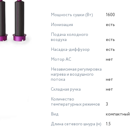
Мощность сушки (Вт)
1600
Ионизация
есть
Подача холодного
воздуха
есть
Насадка-диффузор
есть
Мотор AC
нет
Независимая регулировка
нагрева и воздушного
потока
нет
Складная ручка
нет
Количество
температурных режимов
3
Вид
компактный
Длина сетевого шнура (м)
1.5