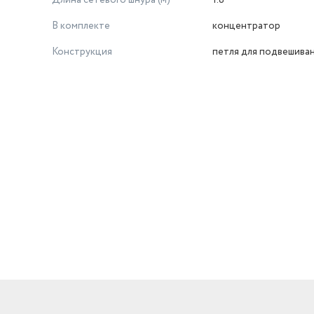
Длина сетевого шнура (м)
1.8
В комплекте
концентратор
Конструкция
петля для подвешива
й