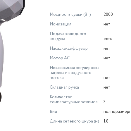
Мощность сушки (Вт)
2000
Ионизация
нет
Подача холодного
воздуха
есть
Насадка-диффузор
нет
Мотор AC
нет
Независимая регулировка
нагрева и воздушного
потока
нет
Складная ручка
нет
Количество
температурных режимов
3
Вид
полноразмер
Длина сетевого шнура (м)
1.8