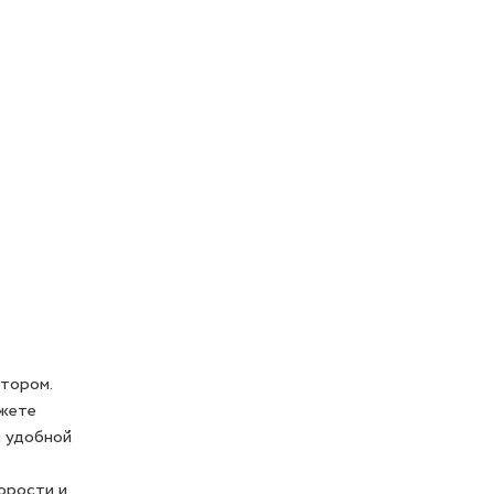
отором.
ожете
я удобной
корости и