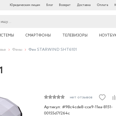
Юридическим лицам
Блог
Возврат
Доставка
Оплата
ИСТЕМЫ
СМАРТФОНЫ
ТЕЛЕВИЗОРЫ
НОУТБУ
вье
Фены
Фен STARWIND SHT6101
1
нет отзывов
Артикул: #98c4cde8-cce9-11ea-8151-
00155d7f264c