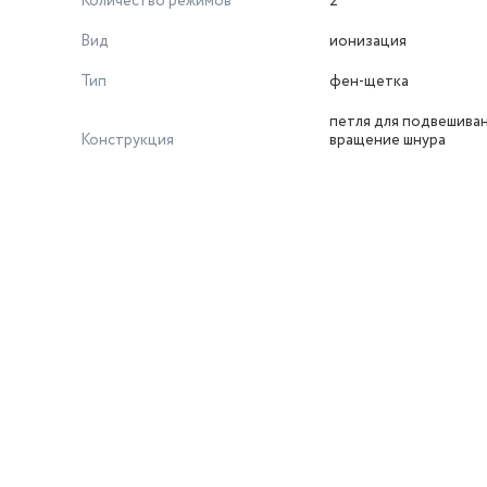
Количество режимов
2
Вид
ионизация
Тип
фен-щетка
петля для подвешиван
Конструкция
вращение шнура
й