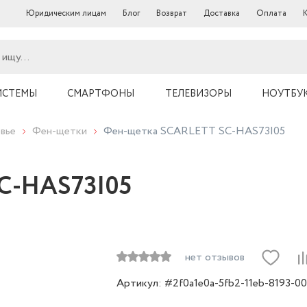
Юридическим лицам
Блог
Возврат
Доставка
Оплата
ИСТЕМЫ
СМАРТФОНЫ
ТЕЛЕВИЗОРЫ
НОУТБУ
вье
Фен-щетки
Фен-щетка SCARLETT SC-HAS73I05
C-HAS73I05
нет отзывов
Артикул: #2f0a1e0a-5fb2-11eb-8193-0