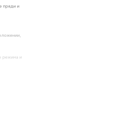
е пряди и
оложении,
 режима и
 волос.
сальные