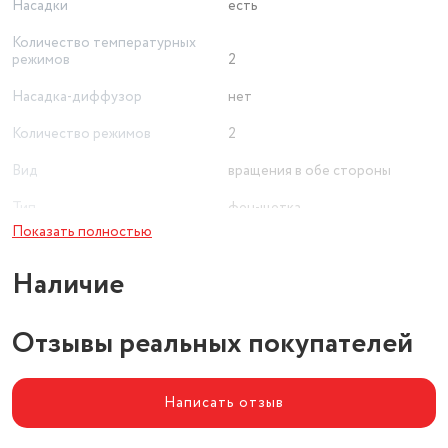
Насадки
есть
Количество температурных
режимов
2
Насадка-диффузор
нет
Количество режимов
2
Вид
вращения в обе стороны
Тип
фен-щетка
Показать полностью
Покрытие
керамическое
Наличие
Особенности насадки-щетки
диаметр 50 мм
Отзывы реальных покупателей
Написать отзыв