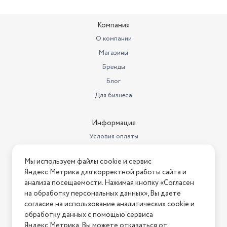
Компания
О компании
Магазины
Бренды
Блог
Для бизнеса
Информация
Условия оплаты
Условия доставки
Мы используем файлы cookie и сервис
Условия возврата
Яндекс.Метрика для корректной работы сайта и
Нашли ошибку на сайте?
Напишите нам
.
анализа посещаемости. Нажимая кнопку «Согласен
на обработку персональных данных», Вы даете
2026 © Интернет-магазин "АстМаркет". У нас есть всё!
согласие на использование аналитических cookie и
обработку данных с помощью сервиса
Яндекс.Метрика. Вы можете отказаться от