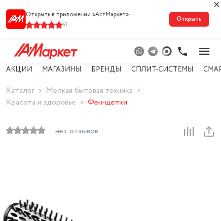
Открыть в приложении «АстМарке‪т‬»
Открыть
41
АКЦИИ
МАГАЗИНЫ
БРЕНДЫ
СПЛИТ-СИСТЕМЫ
СМА
Каталог
Мелкая бытовая техника
Красота и здоровье
Фен-щетки
нет отзывов