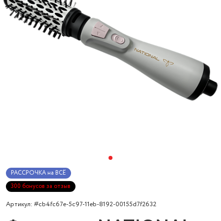
РАССРОЧКА на ВСЁ
300 бонусов за отзыв
Артикул: #cb4fc67e-5c97-11eb-8192-00155d7f2632