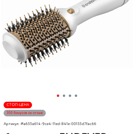
СТОП-ЦЕНА
300 бонусов за отзыв
Артикул: #a655a614-9ce4-11ed-841e-00155d7fac66