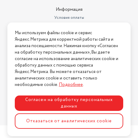
Информация
Условия оплаты
Условия доставки
Мы используем файлы cookie и сервис
Условия возврата
Яндекс.Метрика для корректной работы сайта и
Нашли ошибку на сайте?
Напишите нам
.
анализа посещаемости. Нажимая кнопку «Согласен
на обработку персональных данных», Вы даете
2026 © Интернет-магазин "АстМаркет". У нас есть всё!
согласие на использование аналитических cookie и
обработку данных с помощью сервиса
Яндекс.Метрика. Вы можете отказаться от
аналитических cookie и оставить только
Политика конфиденциальности
необходимые cookie.
Подробнее
.
Согласен на обработку персональных
данных
Разработка сайта
ASTDESIGN
Отказаться от аналитических cookie