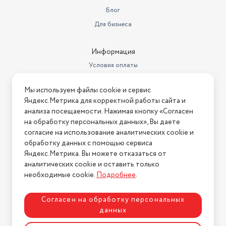
Блог
Для бизнеса
Информация
Условия оплаты
Условия доставки
Мы используем файлы cookie и сервис
Условия возврата
Яндекс.Метрика для корректной работы сайта и
Нашли ошибку на сайте?
Напишите нам
.
анализа посещаемости. Нажимая кнопку «Согласен
на обработку персональных данных», Вы даете
2026 © Интернет-магазин "АстМаркет". У нас есть всё!
согласие на использование аналитических cookie и
обработку данных с помощью сервиса
Яндекс.Метрика. Вы можете отказаться от
аналитических cookie и оставить только
Политика конфиденциальности
необходимые cookie.
Подробнее
.
Согласен на обработку персональных
данных
Разработка сайта
ASTDESIGN