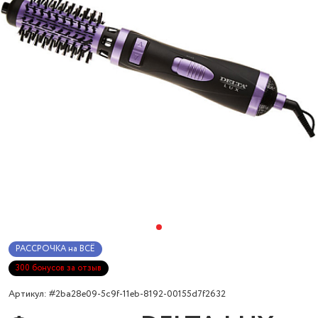
РАССРОЧКА на ВСЁ
300 бонусов за отзыв
Артикул: #2ba28e09-5c9f-11eb-8192-00155d7f2632