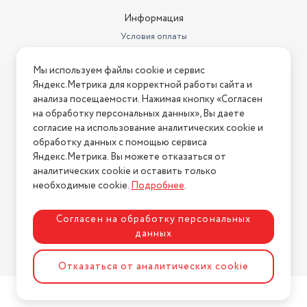
Информация
Условия оплаты
Условия доставки
Мы используем файлы cookie и сервис
Условия возврата
Яндекс.Метрика для корректной работы сайта и
Нашли ошибку на сайте?
Напишите нам
.
анализа посещаемости. Нажимая кнопку «Согласен
на обработку персональных данных», Вы даете
2026 © Интернет-магазин "АстМаркет". У нас есть всё!
согласие на использование аналитических cookie и
обработку данных с помощью сервиса
Яндекс.Метрика. Вы можете отказаться от
аналитических cookie и оставить только
Политика конфиденциальности
необходимые cookie.
Подробнее
.
Согласен на обработку персональных
данных
Разработка сайта
ASTDESIGN
Отказаться от аналитических cookie