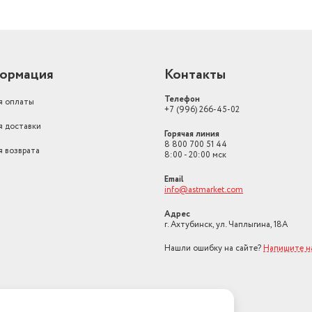
ормация
Контакты
Телефон
я оплаты
+7 (996) 266-45-02
я доставки
Горячая линия
8 800 700 51 44
я возврата
8:00 - 20:00 мск
Email
info@astmarket.com
Адрес
г. Ахтубинск, ул. Чаплыгина, 18А
Нашли ошибку на сайте?
Напишите н