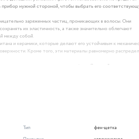
ть прибор нужной стороной, чтобы выбрать его соответствую
ицательно заряженных частиц, проникающих в волосы. Они
охранять их эластичность, а также значительно облегчают
й между собой.
тана и керамики, которые делают его устойчивым к механиче
поверхности. Кроме того, эти материалы равномерно распреде
 захват локонов при создании причёсок. Длинный провод с ш
е комнаты.
Тип
фен-щетка