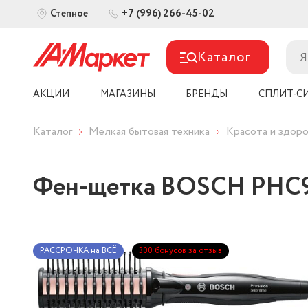
+7 (996) 266-45-02
Степное
Каталог
АКЦИИ
МАГАЗИНЫ
БРЕНДЫ
СПЛИТ-С
Каталог
Мелкая бытовая техника
Красота и здоро
Фен-щетка BOSCH PHC
РАССРОЧКА на ВСЁ
300 бонусов за отзыв