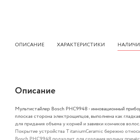
ОПИСАНИЕ
ХАРАКТЕРИСТИКИ
НАЛИЧИ
Описание
Мультистайлер Bosch PHC9948 - инновационный прибор 
плоская сторона электрощипцов, выполнена как гладка
для придания объема у корней и завивки кончиков волос
Покрытие устройства TitaniumCeramiс бережно относит
Bosch PHC9948 подходит для создания модных причёсо