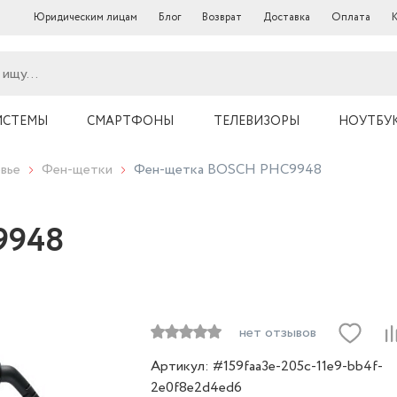
Юридическим лицам
Блог
Возврат
Доставка
Оплата
ИСТЕМЫ
СМАРТФОНЫ
ТЕЛЕВИЗОРЫ
НОУТБУ
вье
Фен-щетки
Фен-щетка BOSCH PHC9948
9948
нет отзывов
Артикул: #159faa3e-205c-11e9-bb4f-
2e0f8e2d4ed6