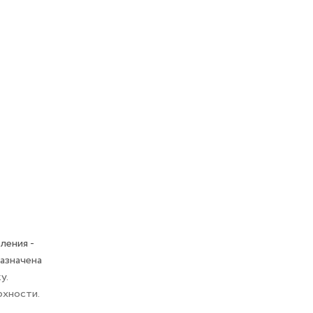
ления -
азначена
у.
рхности.