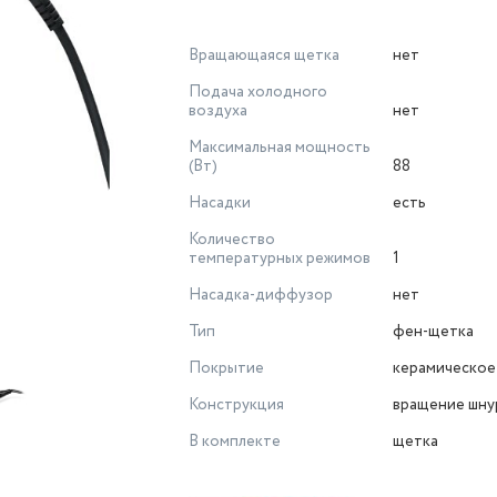
Вращающаяся щетка
нет
Подача холодного
воздуха
нет
Максимальная мощность
(Вт)
88
Насадки
есть
Количество
температурных режимов
1
Насадка-диффузор
нет
Тип
фен-щетка
Покрытие
керамическое
Конструкция
вращение шну
В комплекте
щетка