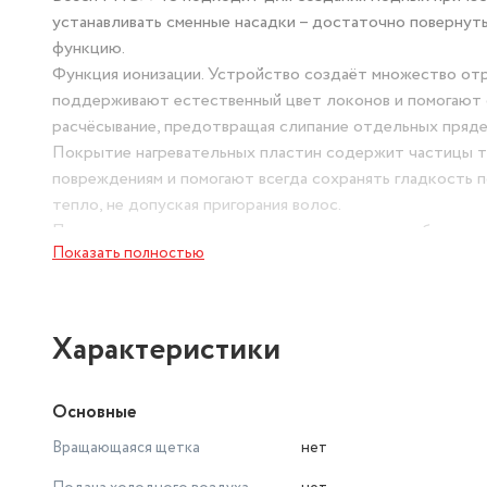
устанавливать сменные насадки – достаточно поверну
функцию.
Функция ионизации. Устройство создаёт множество отр
поддерживают естественный цвет локонов и помогают с
расчёсывание, предотвращая слипание отдельных пряде
Покрытие нагревательных пластин содержит частицы ти
повреждениям и помогают всегда сохранять гладкость 
тепло, не допуская пригорания волос.
Применение двух рядов щетинок значительно облегчает
Показать полностью
креплением позволяет выполнять укладку в любой точк
Характеристики
Основные
Вращающаяся щетка
нет