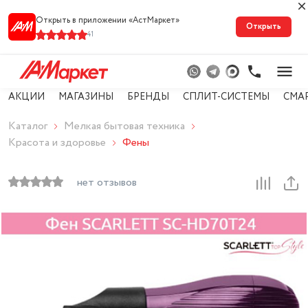
Открыть в приложении «АстМарке‪т‬»
Открыть
41
АКЦИИ
МАГАЗИНЫ
БРЕНДЫ
СПЛИТ-СИСТЕМЫ
СМА
Каталог
Мелкая бытовая техника
Красота и здоровье
Фены
нет отзывов