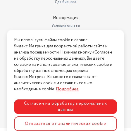
Вес товара, г
300
Для бизнеса
Размеры, мм (ШхГхВ)
100*110*170 упаковка
Информация
Вес с учетом упаковки
440
Условия оплаты
Тип
компактный фен
Условия доставки
Мы используем файлы cookie и сервис
Условия возврата
Комплектация
фен; упаковка; документация
Яндекс.Метрика для корректной работы сайта и
Нашли ошибку на сайте?
Напишите нам
.
анализа посещаемости. Нажимая кнопку «Согласен
Цвет товара
сиреневый
на обработку персональных данных», Вы даете
2026 © Интернет-магазин "АстМаркет". У нас есть всё!
согласие на использование аналитических cookie и
Количество насадок
1
обработку данных с помощью сервиса
Бренд
Scarlett
Яндекс.Метрика. Вы можете отказаться от
аналитических cookie и оставить только
Политика конфиденциальности
Длина товара в упаковке, в
необходимые cookie.
Подробнее
.
метрах
0.1
Ширина товара в упаковке, в
Согласен на обработку персональных
метрах
0.11
данных
Разработка сайта
ASTDESIGN
Высота товара в упаковке, в
Отказаться от аналитических cookie
метрах
0.17