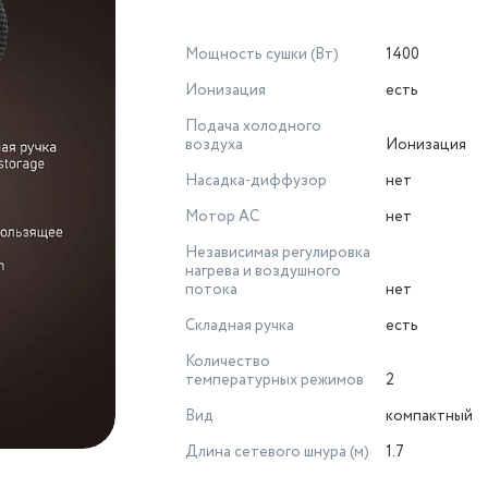
Мощность сушки (Вт)
1400
Ионизация
есть
Подача холодного
воздуха
Ионизация
Насадка-диффузор
нет
Мотор AC
нет
Независимая регулировка
нагрева и воздушного
потока
нет
Складная ручка
есть
Количество
температурных режимов
2
Вид
компактный
Длина сетевого шнура (м)
1.7