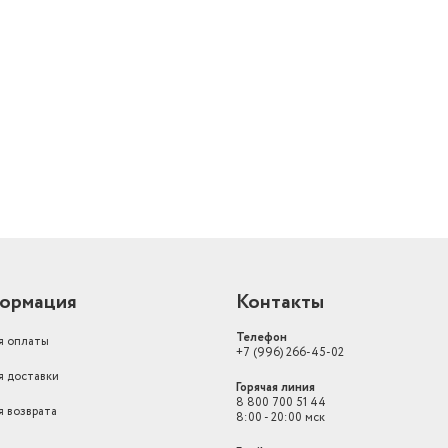
метрах
0.15
Высота товара в упаковке, в
й
метрах
0.2
Объем товара в упаковке, в
литрах
4.5
петля для подвешиван
Особенности
от перегрева, складна
ормация
Контакты
Телефон
я оплаты
+7 (996) 266-45-02
я доставки
Горячая линия
8 800 700 51 44
я возврата
8:00 - 20:00 мск