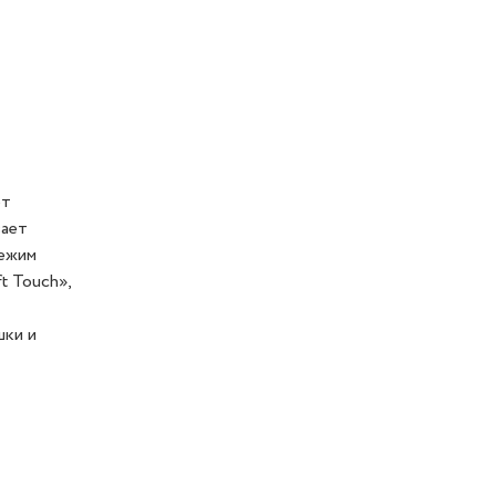
от
вает
режим
t Touch»,
шки и