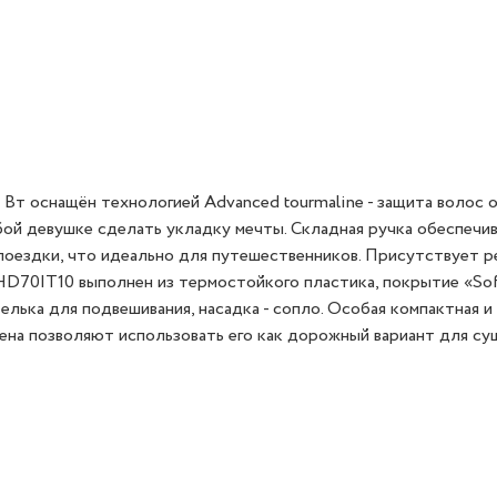
т оснащён технологией Advanced tourmaline - защита волос 
ой девушке сделать укладку мечты. Складная ручка обеспечи
поездки, что идеально для путешественников. Присутствует 
HD70IT10 выполнен из термостойкого пластика, покрытие «Sof
лька для подвешивания, насадка - сопло. Особая компактная и
ена позволяют использовать его как дорожный вариант для су