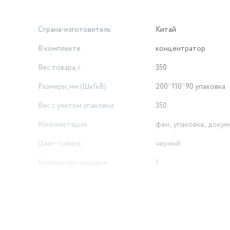
Страна-изготовитель
Китай
В комплекте
концентратор
Вес товара, г
350
Размеры, мм (ШхГхВ)
200*110*90 упаковка
Вес с учетом упаковки
350
Комплектация
фен; упаковка; доку
Цвет товара
черный
Количество насадок
1
Бренд
Scarlett
Длина товара в упаковке, в
метрах
0.15
Ширина товара в упаковке, в