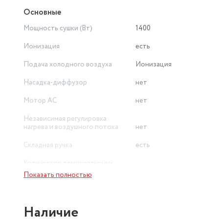
Основные
Мощность сушки (Вт)
1400
Ионизация
есть
Подача холодного воздуха
Ионизация
Насадка-диффузор
нет
Мотор AC
нет
Независимая регулировка
нагрева и воздушного потока
нет
Складная ручка
есть
Количество температурных
режимов
2
Показать полностью
Вид
компактный
Наличие
Длина сетевого шнура (м)
1.7