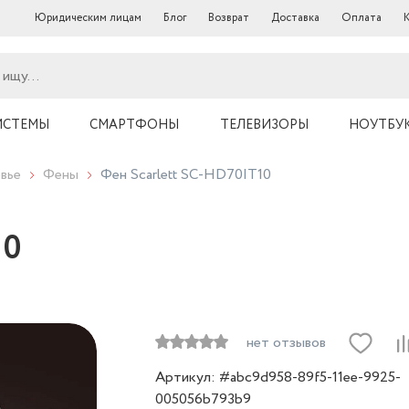
Юридическим лицам
Блог
Возврат
Доставка
Оплата
ИСТЕМЫ
СМАРТФОНЫ
ТЕЛЕВИЗОРЫ
НОУТБУ
вье
Фены
Фен Scarlett SC-HD70IT10
10
нет отзывов
Артикул: #abc9d958-89f5-11ee-9925-
005056b793b9