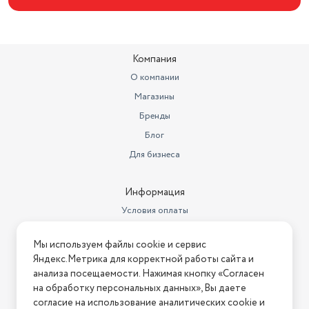
Тип мотора
AC
Гарантийный срок
1 год
Компания
Страна-изготовитель
Китай
О компании
Магазины
Длина шнура, м
1.8
Бренды
Вес с учетом упаковки
780
Блог
Цвет товара
шоколадный
Для бизнеса
Количество насадок
1
Информация
Бренд
Scarlett
Условия оплаты
Длина товара в упаковке, в
Условия доставки
метрах
0.183
Мы используем файлы cookie и сервис
Условия возврата
Яндекс.Метрика для корректной работы сайта и
Ширина товара в упаковке, в
Нашли ошибку на сайте?
Напишите нам
.
анализа посещаемости. Нажимая кнопку «Согласен
метрах
0.1
на обработку персональных данных», Вы даете
2026 © Интернет-магазин "АстМаркет". У нас есть всё!
Высота товара в упаковке, в
согласие на использование аналитических cookie и