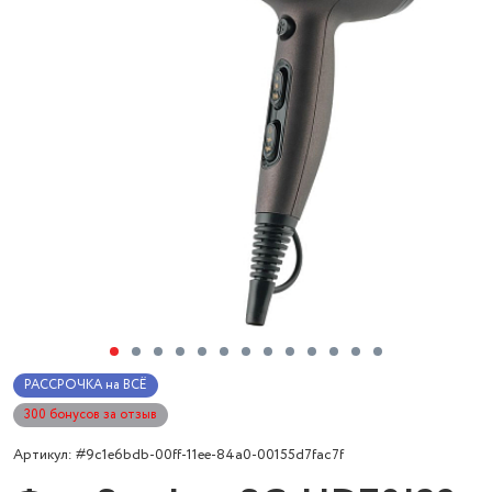
РАССРОЧКА на ВСЁ
300 бонусов за отзыв
Артикул: #9c1e6bdb-00ff-11ee-84a0-00155d7fac7f