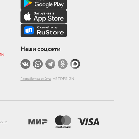
Наши соцсети
ам
.
Разработка сайта
ASTDESIGN
ости