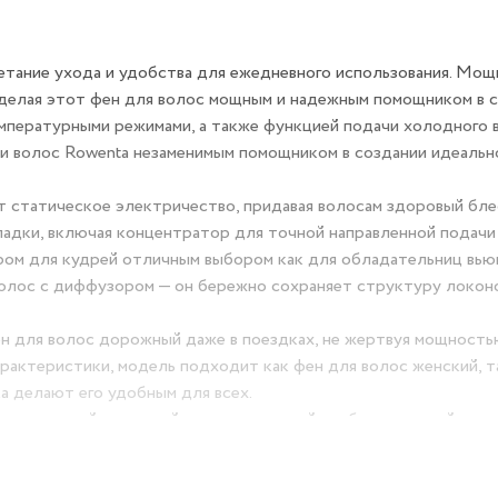
етание ухода и удобства для ежедневного использования. Мощ
делая этот фен для волос мощным и надежным помощником в 
мпературными режимами, а также функцией подачи холодного 
ки волос Rowenta незаменимым помощником в создании идеальн
т статическое электричество, придавая волосам здоровый бле
ладки, включая концентратор для точной направленной подачи
ром для кудрей отличным выбором как для обладательниц вью
волос с диффузором — он бережно сохраняет структуру локон
ен для волос дорожный даже в поездках, не жертвуя мощность
актеристики, модель подходит как фен для волос женский, т
а делают его удобным для всех.
иверсальный, стильный и технологичный прибор, который стан
дый день. А также подойдет в качестве подарка как на праздн