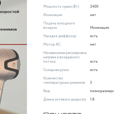
Мощность сушки (Вт)
2400
Ионизация
нет
Подача холодного
воздуха
Ионизация
Насадка-диффузор
есть
Мотор AC
нет
Независимая регулировка
нагрева и воздушного
потока
есть
Складная ручка
есть
Количество
температурных режимов
3
Вид
полноразмер
Длина сетевого шнура (м)
1.8