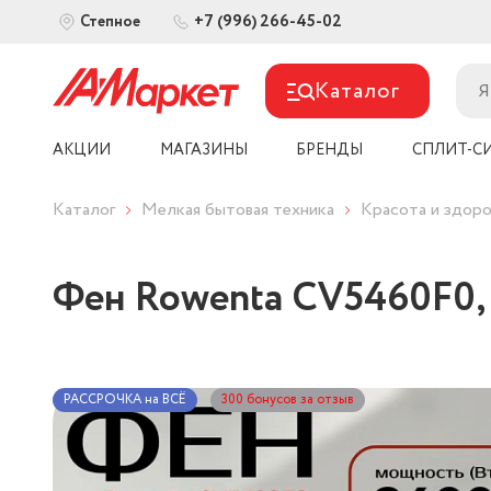
+7 (996) 266-45-02
Степное
Каталог
АКЦИИ
МАГАЗИНЫ
БРЕНДЫ
СПЛИТ-С
Каталог
Мелкая бытовая техника
Красота и здоро
Фен Rowenta CV5460F0,
РАССРОЧКА на ВСЁ
300 бонусов за отзыв