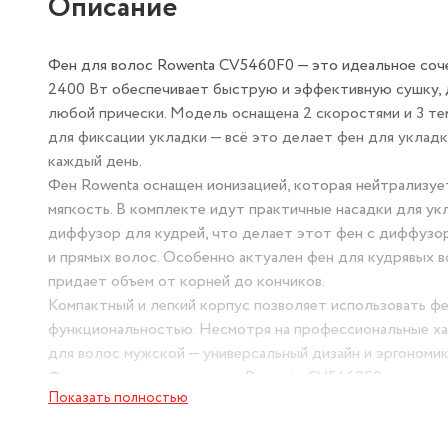
Описание
Фен для волос Rowenta CV5460F0 — это идеальное соч
2400 Вт обеспечивает быструю и эффективную сушку, 
любой прически. Модель оснащена 2 скоростями и 3 те
для фиксации укладки — всё это делает фен для уклад
каждый день.
Фен Rowenta оснащен ионизацией, которая нейтрализуе
мягкость. В комплекте идут практичные насадки для ук
диффузор для кудрей, что делает этот фен с диффузо
и прямых волос. Особенно актуален фен для кудрявых 
придает объем от корней до кончиков.
Компактный и легкий корпус позволяет использовать ф
функциональностью. Несмотря на профессиональные хар
для волос мужской — универсальный дизайн и эргономик
Фен для волос с насадками Rowenta CV5460F0 — это ун
Показать полностью
надежным помощником в создании идеальной укладки каж
без повода.