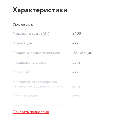
Характеристики
Основные
Мощность сушки (Вт)
2400
Ионизация
нет
Подача холодного воздуха
Ионизация
Насадка-диффузор
есть
Мотор AC
нет
Независимая регулировка
нагрева и воздушного потока
есть
Складная ручка
есть
Количество температурных
режимов
3
Показать полностью