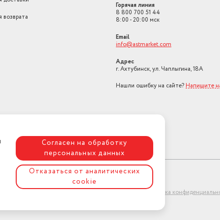
Горячая линия
Объем товара в упаковке, в
8 800 700 51 44
я возврата
литрах
7.776
8:00 - 20:00 мск
Email
info@astmarket.com
Адрес
г. Ахтубинск, ул. Чаплыгина, 18А
Нашли ошибку на сайте?
Напишите н
я
Согласен на обработку
персональных данных
Отказаться от аналитических
cookie
ет-магазин "АстМаркет". У нас есть всё!
Политика конфиденциальн