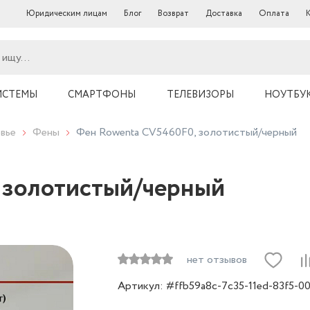
Юридическим лицам
Блог
Возврат
Доставка
Оплата
ИСТЕМЫ
СМАРТФОНЫ
ТЕЛЕВИЗОРЫ
НОУТБУ
вье
Фены
Фен Rowenta CV5460F0, золотистый/черный
 золотистый/черный
нет отзывов
Артикул: #ffb59a8c-7c35-11ed-83f5-0