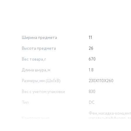
Ширина предмета
11
Высота предмета
26
Вес товара, г
670
Длина шнура, м
1.8
Размеры, мм (ШхГхВ)
230X110X260
Вес с учетом упаковки
830
Тип
DC
Фен, насадка-концен
Комплектация
насадка-диффузор, д
Длина кабеля
180