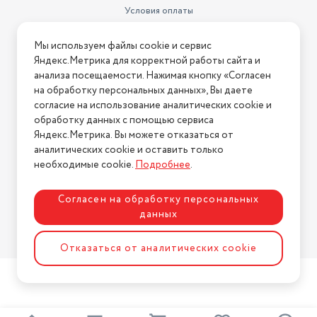
Условия оплаты
петля для подвешивания,
Условия доставки
Конструкция
съемный фильтр
Мы используем файлы cookie и сервис
Условия возврата
Яндекс.Метрика для корректной работы сайта и
Нашли ошибку на сайте?
Напишите нам
.
анализа посещаемости. Нажимая кнопку «Согласен
на обработку персональных данных», Вы даете
2026 © Интернет-магазин "АстМаркет". У нас есть всё!
согласие на использование аналитических cookie и
обработку данных с помощью сервиса
Яндекс.Метрика. Вы можете отказаться от
аналитических cookie и оставить только
Политика конфиденциальности
необходимые cookie.
Подробнее
.
Согласен на обработку персональных
данных
Разработка сайта
ASTDESIGN
Отказаться от аналитических cookie