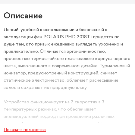
Описание
Легкий, удобный в использовании и безопасный в
эксплуатации фен POLARIS PHD 2018Ti придется по
душе тем, кто привык ежедневно выглядеть ухоженно и
привлекательно. Отличается эргономичностью,
прочностью термостойкого пластикового корпуса черного
цвета, выполненного в современном дизайне. Турмалиновый
ионизатор, предусмотренный конструкцией, снимает
статическое электричество, облегчает расчесывание
волос и сохраняет их природную влагу.
Устройство функционирует на 2 скоростях в 3
температурных режимах, что обеспечивает
индивидуальный подход при проведении различных
операций, с учетом типа и состояния волос. Наличие
Показать полностью
насадки-концентратора делает уход за волосами более