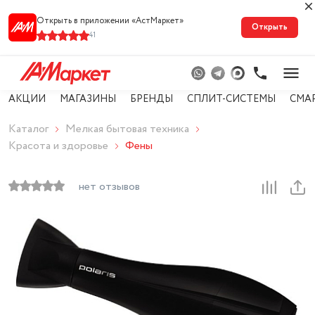
Открыть в приложении «АстМарке‪т‬»
Открыть
41
АКЦИИ
МАГАЗИНЫ
БРЕНДЫ
СПЛИТ-СИСТЕМЫ
СМА
Каталог
Мелкая бытовая техника
Красота и здоровье
Фены
нет отзывов