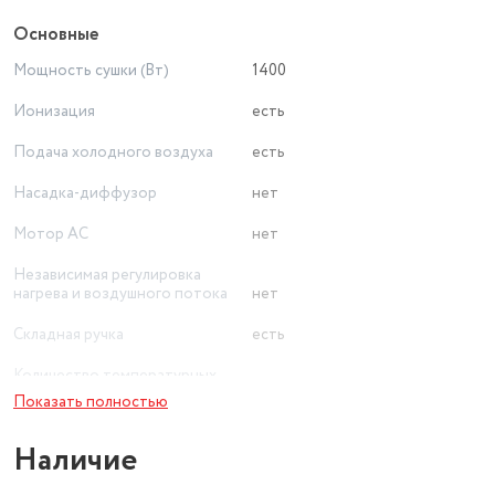
Основные
Мощность сушки (Вт)
1400
Ионизация
есть
Подача холодного воздуха
есть
Насадка-диффузор
нет
Мотор AC
нет
Независимая регулировка
нагрева и воздушного потока
нет
Складная ручка
есть
Количество температурных
режимов
3
Показать полностью
Вид
компактный
Наличие
Длина сетевого шнура (м)
2