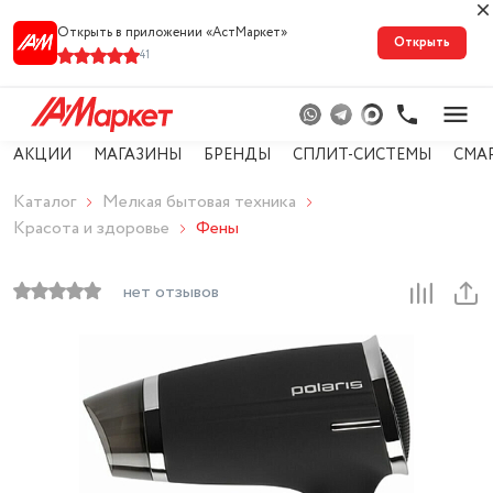
Открыть в приложении «АстМарке‪т‬»
Открыть
41
АКЦИИ
МАГАЗИНЫ
БРЕНДЫ
СПЛИТ-СИСТЕМЫ
СМА
Каталог
Мелкая бытовая техника
Красота и здоровье
Фены
нет отзывов