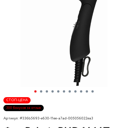
СТОП-ЦЕНА
300 бонусов за отзыв
Артикул: #336b5693-e630-11ee-a7ad-005056022ea3