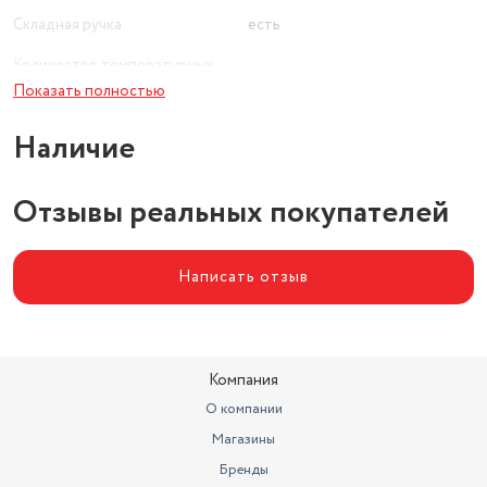
Складная ручка
есть
Количество температурных
режимов
1
Показать полностью
Вид
компактный
Наличие
Длина сетевого шнура (м)
1.6
Отзывы реальных покупателей
Написать отзыв
Компания
О компании
Магазины
Бренды