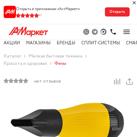
Открыть в приложении «АстМарке‪т‬»
Открыть
41
АКЦИИ
МАГАЗИНЫ
БРЕНДЫ
СПЛИТ-СИСТЕМЫ
СМА
Каталог
Мелкая бытовая техника
Красота и здоровье
Фены
нет отзывов