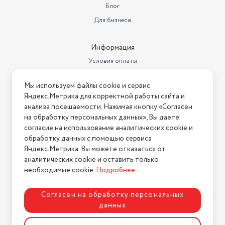
Блог
Для бизнеса
Информация
Условия оплаты
Условия доставки
Мы используем файлы cookie и сервис
Условия возврата
Яндекс.Метрика для корректной работы сайта и
Нашли ошибку на сайте?
Напишите нам
.
анализа посещаемости. Нажимая кнопку «Согласен
на обработку персональных данных», Вы даете
2026 © Интернет-магазин "АстМаркет". У нас есть всё!
согласие на использование аналитических cookie и
обработку данных с помощью сервиса
Яндекс.Метрика. Вы можете отказаться от
аналитических cookie и оставить только
Политика конфиденциальности
необходимые cookie.
Подробнее
.
Согласен на обработку персональных
данных
Разработка сайта
ASTDESIGN