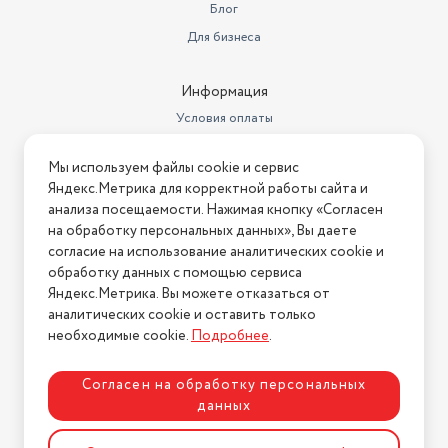
Блог
Для бизнеса
Информация
Условия оплаты
Условия доставки
Мы используем файлы cookie и сервис
Условия возврата
Яндекс.Метрика для корректной работы сайта и
Нашли ошибку на сайте?
Напишите нам
.
анализа посещаемости. Нажимая кнопку «Согласен
на обработку персональных данных», Вы даете
2026 © Интернет-магазин "АстМаркет". У нас есть всё!
согласие на использование аналитических cookie и
обработку данных с помощью сервиса
Яндекс.Метрика. Вы можете отказаться от
аналитических cookie и оставить только
Политика конфиденциальности
необходимые cookie.
Подробнее
.
Согласен на обработку персональных
данных
Разработка сайта
ASTDESIGN