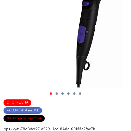
СТОП-ЦЕНА
РАССРОЧКА на ВСЁ
300 бонусов за отзыв
Артикул: #8d8dee27-d929-11ed-846d-00155d7fac7b