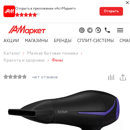
Открыть в приложении «АстМарке‪т‬»
Открыть
41
АКЦИИ
МАГАЗИНЫ
БРЕНДЫ
СПЛИТ-СИСТЕМЫ
СМА
Каталог
Мелкая бытовая техника
Красота и здоровье
Фены
нет отзывов