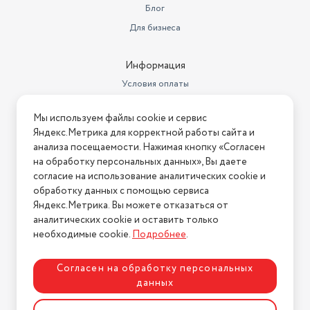
Объем товара в упаковке, в
Блог
литрах
4.011
Для бизнеса
Информация
Условия оплаты
Условия доставки
Мы используем файлы cookie и сервис
Условия возврата
Яндекс.Метрика для корректной работы сайта и
Нашли ошибку на сайте?
Напишите нам
.
анализа посещаемости. Нажимая кнопку «Согласен
на обработку персональных данных», Вы даете
2026 © Интернет-магазин "АстМаркет". У нас есть всё!
согласие на использование аналитических cookie и
обработку данных с помощью сервиса
Яндекс.Метрика. Вы можете отказаться от
аналитических cookie и оставить только
Политика конфиденциальности
необходимые cookie.
Подробнее
.
Согласен на обработку персональных
данных
Разработка сайта
ASTDESIGN