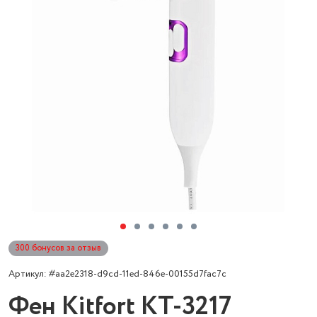
300 бонусов за отзыв
Артикул: #aa2e2318-d9cd-11ed-846e-00155d7fac7c
Фен Kitfort КТ-3217