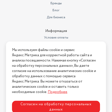
метрах
0.4
Бренды
Ширина товара в упаковке, в
Блог
метрах
0.14
Для бизнеса
Высота товара в упаковке, в
метрах
0.19
Информация
Объем товара в упаковке, в
Условия оплаты
литрах
10.64
Условия доставки
Мы используем файлы cookie и сервис
Длина
97 мм
Условия возврата
Яндекс.Метрика для корректной работы сайта и
Нашли ошибку на сайте?
Напишите нам
.
Ceramic Ion Technology,
анализа посещаемости. Нажимая кнопку «Согласен
Уникальные технологии
ThermoProtect, Air Multiplier
на обработку персональных данных», Вы даете
2026 © Интернет-магазин "АстМаркет". У нас есть всё!
согласие на использование аналитических cookie и
Индикация
включения
обработку данных с помощью сервиса
Яндекс.Метрика. Вы можете отказаться от
аналитических cookie и оставить только
Политика конфиденциальности
необходимые cookie.
Подробнее
.
Согласен на обработку персональных
данных