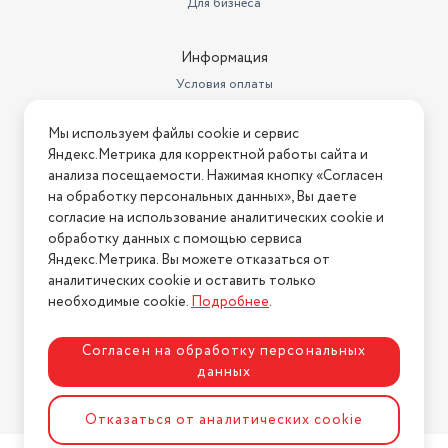
Для бизнеса
диффузор, для бережного
высушивания, для непослушных
Информация
Насадки
волос, концентратор, расческа
Условия оплаты
Вес товара, г
650
Условия доставки
Мы используем файлы cookie и сервис
Длина шнура, м
2.8
Условия возврата
Яндекс.Метрика для корректной работы сайта и
Нашли ошибку на сайте?
Напишите нам
.
Размеры, мм (ШхГхВ)
245х78х97
анализа посещаемости. Нажимая кнопку «Согласен
на обработку персональных данных», Вы даете
2026 © Интернет-магазин "АстМаркет". У нас есть всё!
Вес с учетом упаковки
700
согласие на использование аналитических cookie и
обработку данных с помощью сервиса
Комплектация
Фен 5 насадок
Яндекс.Метрика. Вы можете отказаться от
аналитических cookie и оставить только
Цвет товара
Политика конфиденциальности
фуксия
необходимые cookie.
Подробнее
.
Количество насадок
5
Согласен на обработку персональных
Бренд
Dyson
данных
Длина товара в упаковке, в
Разработка сайта
ASTDESIGN
метрах
0.25
Отказаться от аналитических cookie