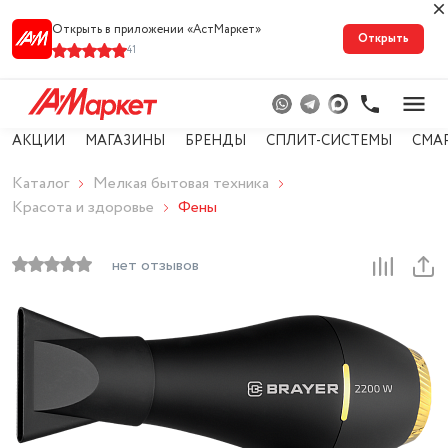
Открыть в приложении «АстМарке‪т‬»
Открыть
41
АКЦИИ
МАГАЗИНЫ
БРЕНДЫ
СПЛИТ-СИСТЕМЫ
СМА
Каталог
Мелкая бытовая техника
Красота и здоровье
Фены
нет отзывов