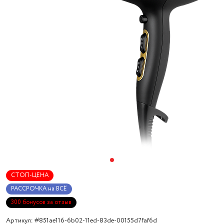
СТОП-ЦЕНА
РАССРОЧКА на ВСЁ
300 бонусов за отзыв
Артикул: #851ae116-6b02-11ed-83de-00155d7faf6d