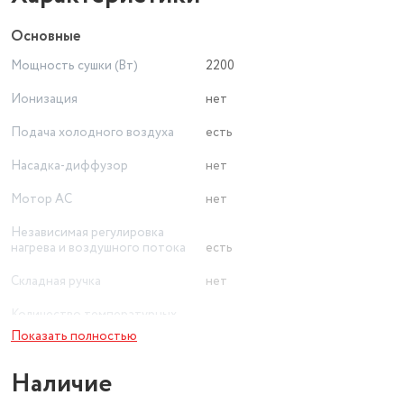
Основные
Мощность сушки (Вт)
2200
Ионизация
нет
Подача холодного воздуха
есть
Насадка-диффузор
нет
Мотор AC
нет
Независимая регулировка
нагрева и воздушного потока
есть
Складная ручка
нет
Количество температурных
режимов
2
Показать полностью
Вид
полноразмерный
Наличие
Длина сетевого шнура (м)
1.8