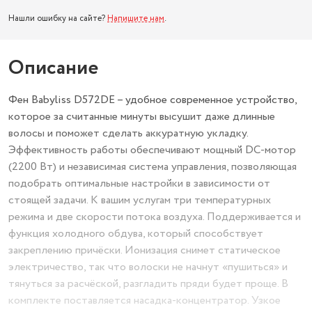
Нашли ошибку на сайте?
Напишите нам
.
Описание
Фен Babyliss D572DE – удобное современное устройство,
которое за считанные минуты высушит даже длинные
волосы и поможет сделать аккуратную укладку.
Эффективность работы обеспечивают мощный DC-мотор
(2200 Вт) и независимая система управления, позволяющая
подобрать оптимальные настройки в зависимости от
стоящей задачи. К вашим услугам три температурных
режима и две скорости потока воздуха. Поддерживается и
функция холодного обдува, который способствует
закреплению причёски. Ионизация снимет статическое
электричество, так что волоски не начнут «пушиться» и
тянуться за расчёской, разгладить пряди будет проще. В
комплекте поставляется насадка-концентратор. Узкое