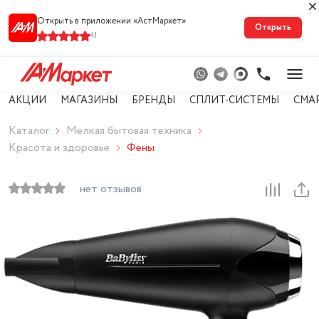
Открыть в приложении «АстМарке‪т‬»
Открыть
41
АКЦИИ
МАГАЗИНЫ
БРЕНДЫ
СПЛИТ-СИСТЕМЫ
СМА
Каталог
Мелкая бытовая техника
Красота и здоровье
Фены
нет отзывов