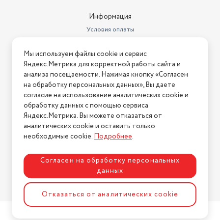
Информация
Условия оплаты
Условия доставки
Мы используем файлы cookie и сервис
Условия возврата
Яндекс.Метрика для корректной работы сайта и
Нашли ошибку на сайте?
Напишите нам
.
анализа посещаемости. Нажимая кнопку «Согласен
на обработку персональных данных», Вы даете
2026 © Интернет-магазин "АстМаркет". У нас есть всё!
согласие на использование аналитических cookie и
обработку данных с помощью сервиса
Яндекс.Метрика. Вы можете отказаться от
аналитических cookie и оставить только
Политика конфиденциальности
необходимые cookie.
Подробнее
.
Согласен на обработку персональных
данных
Разработка сайта
ASTDESIGN
Отказаться от аналитических cookie