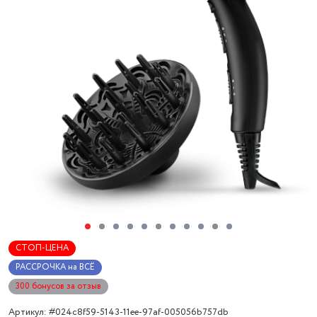
СТОП-ЦЕНА
РАССРОЧКА на ВСЁ
300 бонусов за отзыв
Артикул: #024c8f59-5143-11ee-97af-005056b757db