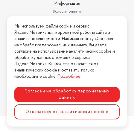
Информация
Условия оплаты
Условия доставки
Мы используем файлы cookie и сервис
Условия возврата
Яндекс.Метрика для корректной работы сайта и
Нашли ошибку на сайте?
Напишите нам
.
анализа посещаемости. Нажимая кнопку «Согласен
на обработку персональных данных», Вы даете
2026 © Интернет-магазин "АстМаркет". У нас есть всё!
согласие на использование аналитических cookie и
обработку данных с помощью сервиса
Яндекс.Метрика. Вы можете отказаться от
аналитических cookie и оставить только
Политика конфиденциальности
необходимые cookie.
Подробнее
.
Согласен на обработку персональных
данных
Разработка сайта
ASTDESIGN
Отказаться от аналитических cookie