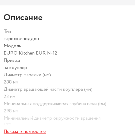
Описание
Тип
тарелка-поддон
Модель
EURO Kitchen EUR N-12
Привод
на коуплер
Диаметр тарелки (мм)
288 мм
Диаметр вращающей части коуплера (мм)
23 мм
Минимальная поддерживаемая глубина печи (мм)
298 мм
Минимальный диаметр окружности вращения
177 мм
Показать полностью
Максимальный диаметр окружности вращения