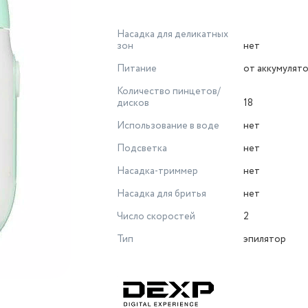
Насадка для деликатных
зон
нет
Питание
от аккумулят
Количество пинцетов/
дисков
18
Использование в воде
нет
Подсветка
нет
Насадка-триммер
нет
Насадка для бритья
нет
Число скоростей
2
Тип
эпилятор