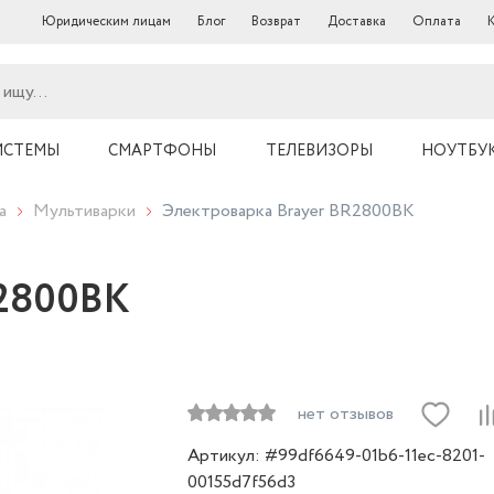
Юридическим лицам
Блог
Возврат
Доставка
Оплата
ИСТЕМЫ
СМАРТФОНЫ
ТЕЛЕВИЗОРЫ
НОУТБУ
а
Мультиварки
Электроварка Brayer BR2800BK
R2800BK
нет отзывов
Артикул: #99df6649-01b6-11ec-8201-
00155d7f56d3