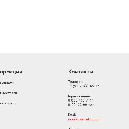
й
Объем товара в упаковке, в
литрах
7.6
Управление со смартфона
Нет
ормация
Контакты
Телефон
я оплаты
+7 (996) 266-45-02
я доставки
Горячая линия
8 800 700 51 44
я возврата
8:00 - 20:00 мск
Email
info@astmarket.com