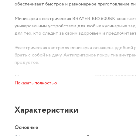
обеспечивает быстрое и равномерное приготовление пищ
Миниварка электрическая BRAYER BR2800BK сочетает в
универсальным устройством для любых кулинарных зада
для тех, кто следит за своим здоровьем и предпочитае
Электрическая кастрюля миниварка оснащена удобной р
брать с собой на дачу. Антипригарное покрытие внутре
продуктов.
Миниварка суповарка электрическая BRAYER BR2800BK 
Показать полностью
интерьер. Ее черный цвет и эргономичный дизайн делаю
Если вы ищете компактное устройство для приготовлен
электрическая миниварка BRAYER BR2800BK – это идеал
Характеристики
ценит удобство и многофункциональность.
Основные
Миниварка электрическая 1.5 литра – это не просто эл
готовить быстро, вкусно и без лишних хлопот. Приоб