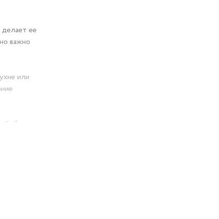
 делает ее
но важно
ухне или
ание
любой
ьной.
, то
я тех, кто
 любит
 BRAYER