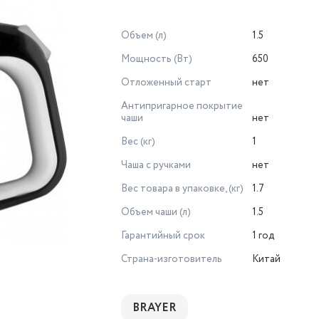
Объем (л)
1.5
Мощность (Вт)
650
Отложенный старт
нет
Антипригарное покрытие
чаши
нет
Вес (кг)
1
Чаша с ручками
нет
Вес товара в упаковке, (кг)
1.7
Объем чаши (л)
1.5
Гарантийный срок
1 год
Страна-изготовитель
Китай
BRAYER