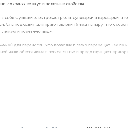
и, сохраняя ее вкус и полезные свойства.
 себе функции электрокастрюли, суповарки и пароварки, что
ч. Она подходит для приготовления блюд на пару, что особен
т легкую и полезную пищу.
учкой для переноски, что позволяет легко перемещать ее по к
нней чаши обеспечивает легкое мытье и предотвращает пригор
– это стильный и современный прибор, который впишется в 
т ее не только функциональной, но и эстетически привлекател
ия пищи, которое заменит сразу несколько кухонных приборов
ьный выбор. Она подойдет как для небольших семей, так и дл
ектрокастрюля миниварка, а настоящий помощник для тех, кто
ретите миниварку суповарку электрическую электрокастрюлю