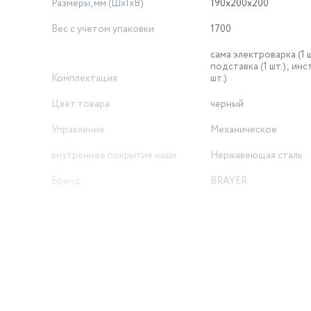
Размеры, мм (ШхГхВ)
190х200х200
й день!
Вес с учетом упаковки
1700
сама электроварка (1 ш
подставка (1 шт.); инс
Комплектация
шт.)
Цвет товара
черный
Управление
Механическое
внутреннее покрытие чаши
Нержавеющая сталь
Бренд
BRAYER
Длина товара в упаковке, в
метрах
0.19
Ширина товара в упаковке, в
метрах
0.2
Высота товара в упаковке, в
метрах
0.2