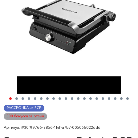
РАССРОЧКА на ВСЁ
300 бонусов за отзыв
Артикул: #30f99766-3856-11ef-a7b7-005056022ddd