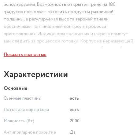
использования. Возможность открытия гриля на 180
градусов позволяет готовить продукты различной
толщины, а регулируемая высота верхней панели
обеспечивает оптимальный контроль процесса
приготовления. Индикаторы включения и нагрева помогут
вам следить за процессом готовки. Корпус из нержавеющей
стали гарантирует долговечность и стильный внешний
Показать полностью
вид. Механическое управление интуитивно понятно и
удобно в использовании.
Характеристики
Основные
Съемные пластины
есть
Лоток для жира и сока
есть
Мощность (Вт)
2000
Антипригарное покрытие
Да