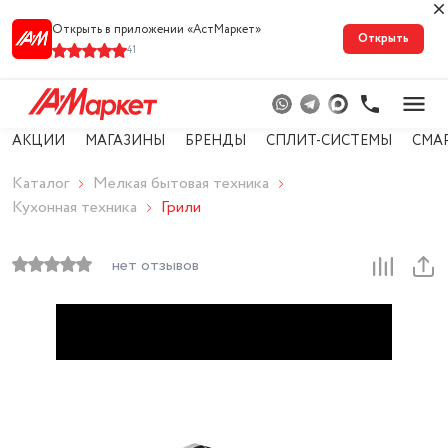
Открыть в приложении «АстМарке‪т‬»
Открыть
41
АКЦИИ
МАГАЗИНЫ
БРЕНДЫ
СПЛИТ-СИСТЕМЫ
СМА
Каталог
Мелкая бытовая техника
Кухонная техника
Грили
нет отзывов