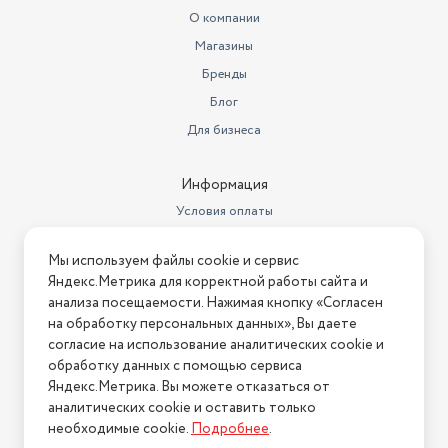
Размеры, мм (ШхГхВ)
398 х 216 х 412
О компании
Магазины
Вес с учетом упаковки
5700
Бренды
гриль 2 съёмные панели
Блог
поддон для сбора жира
документация лопатка для
Для бизнеса
Комплектация
очистки панелей
Цвет товара
серебристый
Информация
Условия оплаты
Управление
Механическое
Условия доставки
Объем товара в упаковке, в
Мы используем файлы cookie и сервис
Условия возврата
литрах
46.44
Яндекс.Метрика для корректной работы сайта и
Нашли ошибку на сайте?
Напишите нам
.
анализа посещаемости. Нажимая кнопку «Согласен
Высота товара в упаковке, в
на обработку персональных данных», Вы даете
метрах
0.45
2026 © Интернет-магазин "АстМаркет". У нас есть всё!
согласие на использование аналитических cookie и
Ширина товара в упаковке, в
обработку данных с помощью сервиса
метрах
0.24
Яндекс.Метрика. Вы можете отказаться от
аналитических cookie и оставить только
Политика конфиденциальности
Длина товара в упаковке, в
необходимые cookie.
Подробнее
.
метрах
0.43