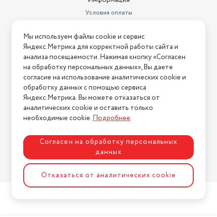
Информация
Условия оплаты
Условия доставки
Мы используем файлы cookie и сервис
Условия возврата
Яндекс.Метрика для корректной работы сайта и
Нашли ошибку на сайте?
Напишите нам
.
анализа посещаемости. Нажимая кнопку «Согласен
на обработку персональных данных», Вы даете
2026 © Интернет-магазин "АстМаркет". У нас есть всё!
согласие на использование аналитических cookie и
обработку данных с помощью сервиса
Яндекс.Метрика. Вы можете отказаться от
аналитических cookie и оставить только
Политика конфиденциальности
необходимые cookie.
Подробнее
.
Согласен на обработку персональных
данных
Разработка сайта
ASTDESIGN
Отказаться от аналитических cookie