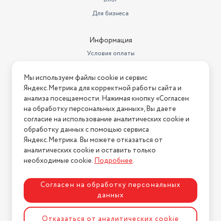
поверхности
металл
Для бизнеса
Материал корпуса
комбинированный
Информация
антипригарное покрытие,
контактный гриль, поддон для
Условия оплаты
Особенности
сбора жира
Условия доставки
Мы используем файлы cookie и сервис
Условия возврата
Яндекс.Метрика для корректной работы сайта и
Нашли ошибку на сайте?
Напишите нам
.
анализа посещаемости. Нажимая кнопку «Согласен
на обработку персональных данных», Вы даете
2026 © Интернет-магазин "АстМаркет". У нас есть всё!
согласие на использование аналитических cookie и
обработку данных с помощью сервиса
Яндекс.Метрика. Вы можете отказаться от
аналитических cookie и оставить только
Политика конфиденциальности
необходимые cookie.
Подробнее
.
Согласен на обработку персональных
данных
Разработка сайта
ASTDESIGN
Отказаться от аналитических cookie