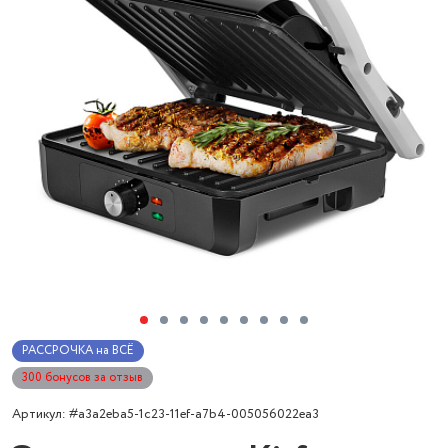
РАССРОЧКА на ВСЁ
300 бонусов за отзыв
Артикул: #a3a2eba5-1c23-11ef-a7b4-005056022ea3