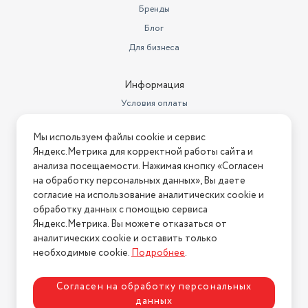
Бренды
возможность использования
Блог
верхней панели как
Для бизнеса
самостоятельной, регулировка
Дополнительные функции
температуры
Материал рабочей
Информация
поверхности
металл
Условия оплаты
Материал корпуса
комбинированный
Условия доставки
Мы используем файлы cookie и сервис
Условия возврата
Нагревательный элемент
закрытый
Яндекс.Метрика для корректной работы сайта и
Нашли ошибку на сайте?
Напишите нам
.
анализа посещаемости. Нажимая кнопку «Согласен
Диаметр нижнего яруса
1 г.
на обработку персональных данных», Вы даете
2026 © Интернет-магазин "АстМаркет". У нас есть всё!
согласие на использование аналитических cookie и
Стандарты HDTV
1 г.
обработку данных с помощью сервиса
Габариты транспортной
Яндекс.Метрика. Вы можете отказаться от
упаковки
35х35х15 см
аналитических cookie и оставить только
Политика конфиденциальности
необходимые cookie.
Подробнее
.
Размеры и вес
34x37x13 см, 4.20 кг
Согласен на обработку персональных
данных