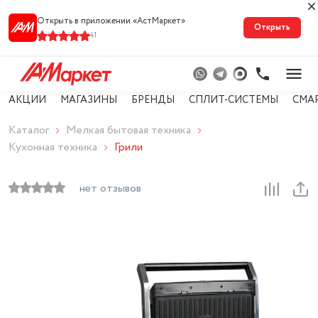
Открыть в приложении «АстМарке‪т‬»
Открыть
41
АКЦИИ
МАГАЗИНЫ
БРЕНДЫ
СПЛИТ-СИСТЕМЫ
СМА
Каталог
Мелкая бытовая техника
Кухонная техника
Грили
нет отзывов