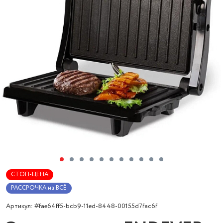
СТОП-ЦЕНА
РАССРОЧКА на ВСЁ
Артикул: #fae64ff5-bcb9-11ed-8448-00155d7fac6f