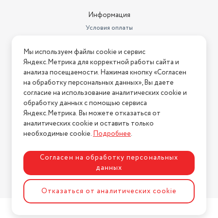
Информация
Условия оплаты
Условия доставки
Мы используем файлы cookie и сервис
Условия возврата
Яндекс.Метрика для корректной работы сайта и
Нашли ошибку на сайте?
Напишите нам
.
анализа посещаемости. Нажимая кнопку «Согласен
на обработку персональных данных», Вы даете
2026 © Интернет-магазин "АстМаркет". У нас есть всё!
согласие на использование аналитических cookie и
обработку данных с помощью сервиса
Яндекс.Метрика. Вы можете отказаться от
аналитических cookie и оставить только
Политика конфиденциальности
необходимые cookie.
Подробнее
.
Согласен на обработку персональных
данных
Разработка сайта
ASTDESIGN
Отказаться от аналитических cookie