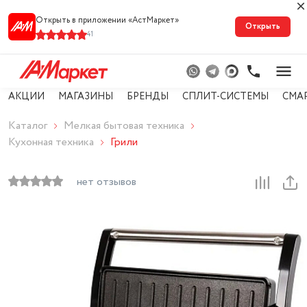
Открыть в приложении «АстМарке‪т‬»
Открыть
41
АКЦИИ
МАГАЗИНЫ
БРЕНДЫ
СПЛИТ-СИСТЕМЫ
СМА
Каталог
Мелкая бытовая техника
Кухонная техника
Грили
нет отзывов