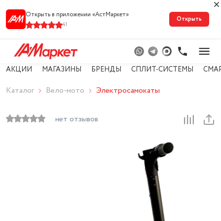
Открыть в приложении «АстМарке‪т‬»
Открыть
41
АКЦИИ
МАГАЗИНЫ
БРЕНДЫ
СПЛИТ-СИСТЕМЫ
СМА
Каталог
Вело-мото
Электросамокаты
нет отзывов