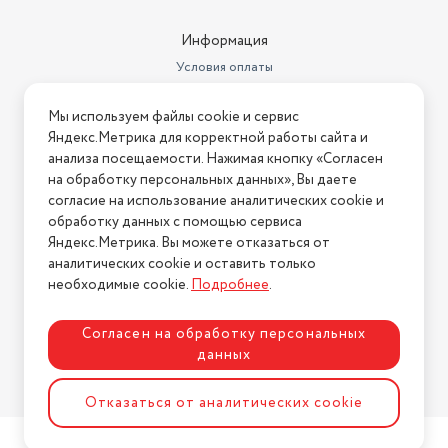
Информация
Условия оплаты
Условия доставки
Мы используем файлы cookie и сервис
Условия возврата
Яндекс.Метрика для корректной работы сайта и
Нашли ошибку на сайте?
Напишите нам
.
анализа посещаемости. Нажимая кнопку «Согласен
на обработку персональных данных», Вы даете
2026 © Интернет-магазин "АстМаркет". У нас есть всё!
согласие на использование аналитических cookie и
обработку данных с помощью сервиса
Яндекс.Метрика. Вы можете отказаться от
аналитических cookie и оставить только
Политика конфиденциальности
необходимые cookie.
Подробнее
.
Согласен на обработку персональных
данных
Разработка сайта
ASTDESIGN
Отказаться от аналитических cookie