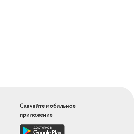
й нагрев,
ий нагрев,
ь, нижний
 +
Скачайте мобильное
приложение