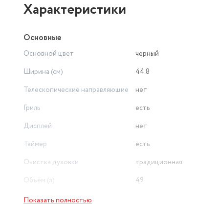
Характеристики
Основные
Основной цвет
черный
Ширина (см)
44.8
Телескопические направляющие
нет
Гриль
есть
Дисплей
нет
Таймер
есть
Очистка духовки
традиционная
Объём (л)
49
Максимальная температура (°С)
250
Показать полностью
Класс энергоэффективности
A