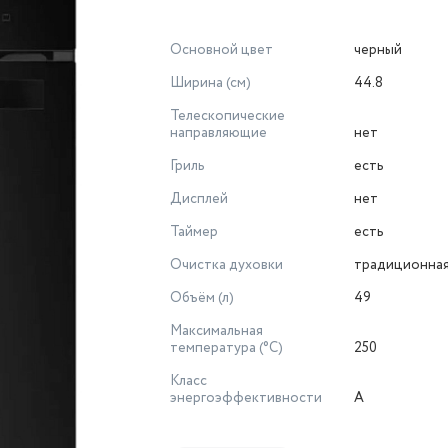
Основной цвет
черный
Ширина (см)
44.8
Телескопические
направляющие
нет
Гриль
есть
Дисплей
нет
Таймер
есть
Очистка духовки
традиционна
Объём (л)
49
Максимальная
температура (°С)
250
Класс
энергоэффективности
A