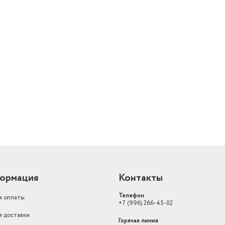
переключатели
нет
Тип духовки
Электрический
Конвекция
есть
й
Объем духовки
51 л
Размеры для встраивания (ШхГ)
57.5х40.9х52.9 см
Питание
от сети
большой гриль, верхни
верхний нагрев + нижн
конвекция, малый грил
нагрев, нижний нагрев
Режимы нагрева
конвекция
Размеры (ВхШхГ)
59.5 х 45 x 54.6 см
ормация
Контакты
Доводчик дверцы
нет
Телефон
я оплаты
+7 (996) 266-45-02
Особенности духовки
быстрый нагрев
я доставки
Горячая линия
Термощуп
нет