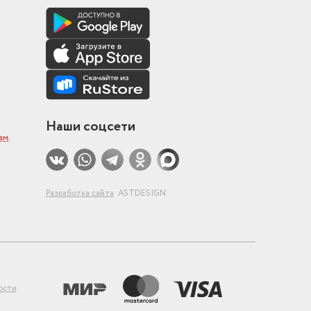
ический
Наши соцсети
ам
.
Разработка сайта
ASTDESIGN
ая
ости