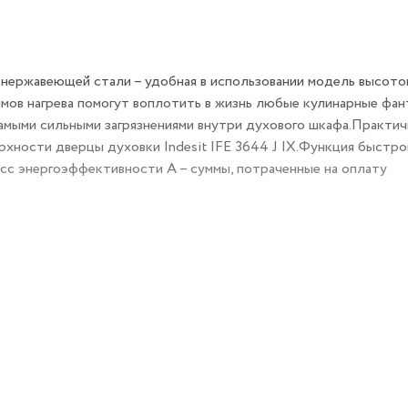
а нержавеющей стали – удобная в использовании модель высото
имов нагрева помогут воплотить в жизнь любые кулинарные фант
самыми сильными загрязнениями внутри духового шкафа.Практи
хности дверцы духовки Indesit IFE 3644 J IX.Функция быстро
ласс энергоэффективности А – суммы, потраченные на оплату