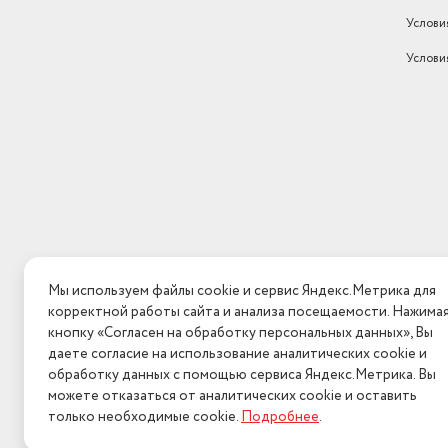
Тип питания
Электрический
Пиролитическая очистка-Нет
Услови
Бренд
Indesit
Услови
Фильтр от запахов-Нет
Тип таймера
электронный
ТаймерДа-
Потребляемая мощность (Вт)
2400
Полностью стеклянная внутренняя поверхность дверцы
Количество режимов работы
6
Напряжение
220
Съемные направляющие для противней-Да (5 уровней)
Цвет товара
серебристый
Телескопические направляющие-Нет
Духовой шкаф, документа
Комплектация
противень,решетка
Мы используем файлы cookie и сервис Яндекс.Метрика для
Количество стекол дверцы духовки-2
корректной работы сайта и анализа посещаемости. Нажима
Вес с учетом упаковки
28500
кнопку «Согласен на обработку персональных данных», Вы
Блокировка дисплея-Да
даете согласие на использование аналитических cookie и
Размеры, мм (ШхГхВ)
567х594х595
обработку данных с помощью сервиса Яндекс.Метрика. Вы
можете отказаться от аналитических cookie и оставить
Блокировка двери-Нет
только необходимые cookie.
Подробнее
.
2026 © Интерн