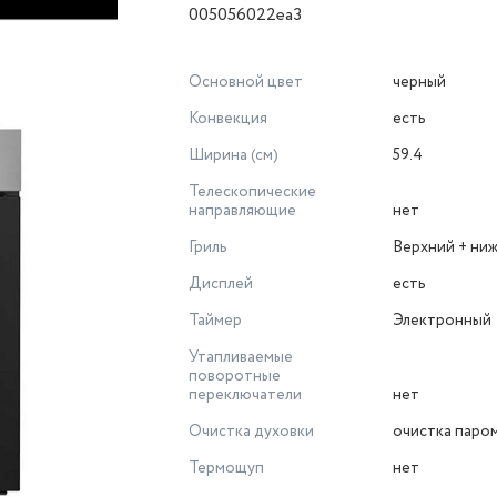
005056022ea3
Основной цвет
черный
Конвекция
есть
Ширина (см)
59.4
Телескопические
направляющие
нет
Гриль
Верхний + ниж
Дисплей
есть
Таймер
Электронный
Утапливаемые
поворотные
переключатели
нет
Очистка духовки
очистка паро
Термощуп
нет