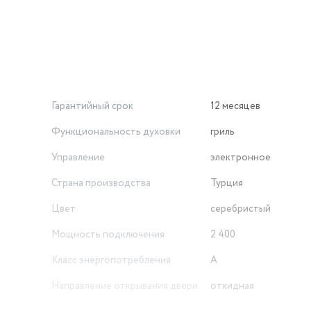
Гарантийный срок
12 месяцев
Функциональность духовки
гриль
Управление
электронное
Страна производства
Турция
Цвет
серебристый
Мощность подключения
2 400
Класс энергопотребления
A
Направление открывания двери
откидная