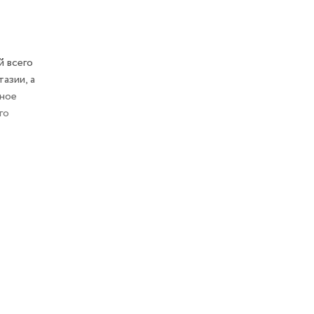
й всего
азии, а
чное
го