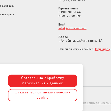
я доставки
духовой шкаф электр
Горячая линия
Тип духовки
встраиваемый
8 800 700 51 44
я возврата
8:00 - 20:00 мск
Высота, см
59.5
Email
info@astmarket.com
Высота товара в упаковке, в
метрах
0.65
Адрес
-Да (съемная)
г. Ахтубинск, ул. Чаплыгина, 18А
Ширина товара в упаковке, в
метрах
0.66
Нашли ошибку на сайте?
Напишите н
Длина товара в упаковке, в
метрах
0.66
ция,
Полностью стеклянн
Особенности духовки
внутренняя дверца
я
Согласен на обработку
персональных данных
Тип установки
Независимая
Отказаться от аналитических
Размеры для встраивания (ШхГ)
55*59
cookie
Страна-изготовитель
Турция
ет-магазин "АстМаркет". У нас есть всё!
Политика конфиденциальн