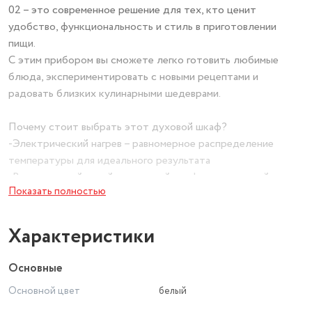
02 – это современное решение для тех, кто ценит
удобство, функциональность и стиль в приготовлении
пищи.
С этим прибором вы сможете легко готовить любимые
блюда, экспериментировать с новыми рецептами и
радовать близких кулинарными шедеврами.
Почему стоит выбрать этот духовой шкаф?
-Электрический нагрев – равномерное распределение
температуры для идеального результата
-Встраиваемый дизайн – духовой шкаф встраиваемый
Показать полностью
органично впишется в любую кухонную мебель
-Компактные размеры – стандартная ширина 60 см
подходит для большинства кухонь
Характеристики
-Простое управление – интуитивно понятные механические
переключатели
Основные
Основной цвет
белый
Особенности модели ЭДВ ДА 602-02:
-Объем 52 литра – достаточно места для приготовления