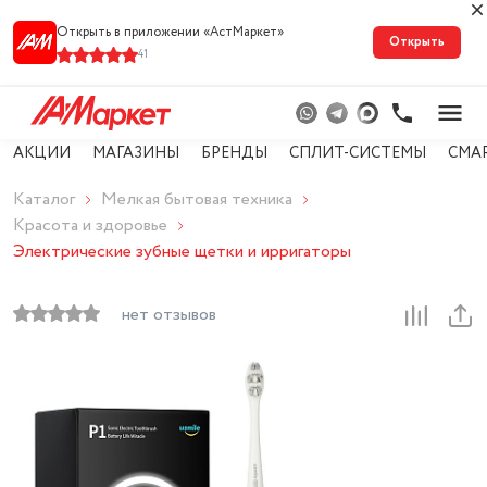
Открыть в приложении «АстМарке‪т‬»
Открыть
41
АКЦИИ
МАГАЗИНЫ
БРЕНДЫ
СПЛИТ-СИСТЕМЫ
СМА
Каталог
Мелкая бытовая техника
Красота и здоровье
Электрические зубные щетки и ирригаторы
нет отзывов