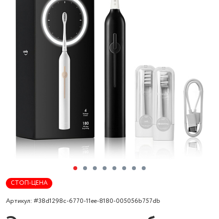
СТОП-ЦЕНА
Артикул: #38d1298c-6770-11ee-8180-005056b757db