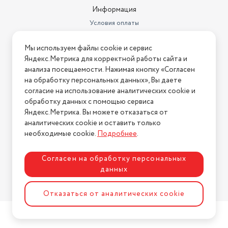
Информация
деликатная чистка, ежедневная
Условия оплаты
чистка, отбеливание,
Режимы работы
отбеливание, мягкая чистка
Условия доставки
Мы используем файлы cookie и сервис
Условия возврата
Яндекс.Метрика для корректной работы сайта и
Нашли ошибку на сайте?
Напишите нам
.
анализа посещаемости. Нажимая кнопку «Согласен
на обработку персональных данных», Вы даете
2026 © Интернет-магазин "АстМаркет". У нас есть всё!
согласие на использование аналитических cookie и
обработку данных с помощью сервиса
Яндекс.Метрика. Вы можете отказаться от
аналитических cookie и оставить только
Политика конфиденциальности
необходимые cookie.
Подробнее
.
Согласен на обработку персональных
данных
Разработка сайта
ASTDESIGN
Отказаться от аналитических cookie