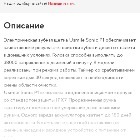
Нашли ошибку на сайте?
Напишите нам
.
Описание
Электрическая зубная щетка Usmile Sonic P1 обеспечивает
качественные результаты очистки зубов и десен от налета
в домашних условиях. Головка способна выполнять до
38000 направленных движений в минуту. В модели
реализованы три режима работы. Таймер со срабатыванием
через каждые 30 секунд оповещает о необходимости
смены области очистки.
Usmile Sonic P1 выполнена в водонепроницаемом корпусе
со стандартом защиты IPX7. Прорезиненная ручка
гарантирует комфортное удержание даже влажными
руками. Одного заряда аккумулятора хватает до 180 дней
автономности. В комплекте с щеткой поставляются
сменные насадки и зарядное устройство с питанием от
USB.