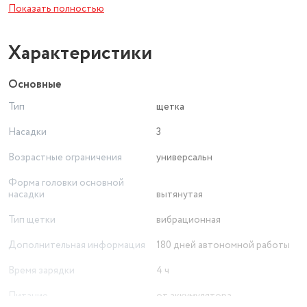
Показать полностью
Характеристики
Основные
Тип
щетка
Насадки
3
Возрастные ограничения
универсальн
Форма головки основной
насадки
вытянутая
Тип щетки
вибрационная
Дополнительная информация
180 дней автономной работы
Время зарядки
4 ч
Питание
от аккумулятора