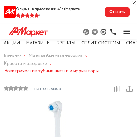
Открыть в приложении «АстМарке‪т‬»
Открыть
41
АКЦИИ
МАГАЗИНЫ
БРЕНДЫ
СПЛИТ-СИСТЕМЫ
СМА
Каталог
Мелкая бытовая техника
Красота и здоровье
Электрические зубные щетки и ирригаторы
нет отзывов