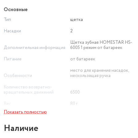
Основные
Тип
щетка
Насадки
2
Щетка зубная HOMESTAR HS-
Дополнительная информация
6005 1 режим от батареек
Питание
от батареек
место для хранения насадок,
Особенности
нескользящая ручка
Количество возвратно-
вращательных движений
6500
Вес
80 г
Показать полностью
Щетка зубная HOMESTAR HS-
Подробная комплектация
6005 1 режим от батареек
Наличие
Назначение
для взрослых