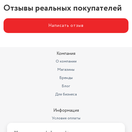
Емкость резервуара
Отзывы реальных покупателей
нет
Цвет товара
бело-синий
Написать отзыв
Количество режимов работы
1
Компания
О компании
Магазины
Бренды
Блог
Для бизнеса
Информация
Условия оплаты
Условия доставки