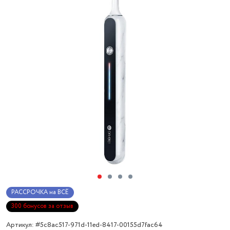
РАССРОЧКА на ВСЁ
300 бонусов за отзыв
Артикул: #5c8ac517-971d-11ed-8417-00155d7fac64