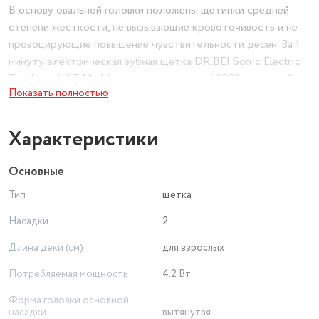
В основу овальной головки положены щетинки средней
степени жесткости, не вызывающие кровоточивость и не
провоцирующие повышение чувствительности десен. За 1
минуту электрическая зубная щетка DR.BEI Sonic Electric
Toothbrush S7 Marbling производит до 40000 движений,
Показать полностью
полируя эмаль и нейтрализуя мельчайшие частицы пищи.
Благодаря встроенному дисплею вы получите информацию
относительно установленных параметров и уровня
Характеристики
оставшегося заряда.
Основные
Тип
щетка
Насадки
2
Длина деки (см)
для взрослых
Потребляемая мощность
4.2 Вт
Форма головки основной
насадки
вытянутая