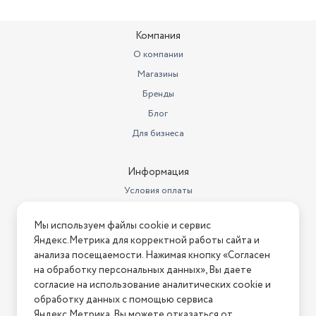
Компания
О компании
Магазины
Бренды
Блог
Для бизнеса
Информация
Условия оплаты
Условия доставки
Мы используем файлы cookie и сервис
Условия возврата
Яндекс.Метрика для корректной работы сайта и
Нашли ошибку на сайте?
Напишите нам
.
анализа посещаемости. Нажимая кнопку «Согласен
на обработку персональных данных», Вы даете
2026 © Интернет-магазин "АстМаркет". У нас есть всё!
согласие на использование аналитических cookie и
обработку данных с помощью сервиса
Яндекс.Метрика. Вы можете отказаться от