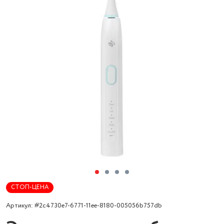
СТОП-ЦЕНА
Артикул: #2c4730e7-6771-11ee-8180-005056b757db