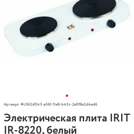
Артикул: #c062d043-a56f-11e8-b45c-2e0f8e2d4ed6
Электрическая плита IRIT
IR-8220, белый