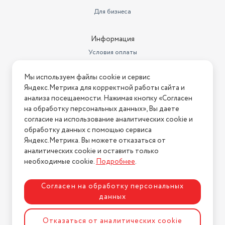
Для бизнеса
Ширина товара в упаковке, в
метрах
0.28
Информация
Высота товара в упаковке, в
Условия оплаты
метрах
0.1
Условия доставки
Объем товара в упаковке, в
Мы используем файлы cookie и сервис
литрах
Условия возврата
14
Яндекс.Метрика для корректной работы сайта и
Нашли ошибку на сайте?
Напишите нам
.
анализа посещаемости. Нажимая кнопку «Согласен
на обработку персональных данных», Вы даете
2026 © Интернет-магазин "АстМаркет". У нас есть всё!
согласие на использование аналитических cookie и
обработку данных с помощью сервиса
Яндекс.Метрика. Вы можете отказаться от
аналитических cookie и оставить только
Политика конфиденциальности
необходимые cookie.
Подробнее
.
Согласен на обработку персональных
данных
Разработка сайта
ASTDESIGN
Отказаться от аналитических cookie