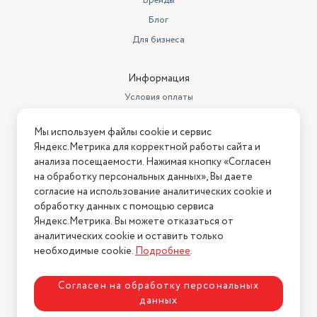
Бренды
Потребляемая мощность (Вт)
2000
Блог
Материал рабочей
Для бизнеса
поверхности
Эмалированная сталь
Тип панели
Электрическая
Информация
Условия оплаты
Бренд
Centek
Условия доставки
Длина товара в упаковке, в
Мы используем файлы cookie и сервис
Условия возврата
метрах
0.435
Яндекс.Метрика для корректной работы сайта и
Нашли ошибку на сайте?
Напишите нам
.
анализа посещаемости. Нажимая кнопку «Согласен
Ширина товара в упаковке, в
на обработку персональных данных», Вы даете
метрах
0.24
2026 © Интернет-магазин "АстМаркет". У нас есть всё!
согласие на использование аналитических cookie и
Высота товара в упаковке, в
обработку данных с помощью сервиса
метрах
0.058
Яндекс.Метрика. Вы можете отказаться от
аналитических cookie и оставить только
Политика конфиденциальности
Объем товара в упаковке, в
необходимые cookie.
Подробнее
.
литрах
6.055
Вес товара, г
2300
Согласен на обработку персональных
данных
Тип управления
Механическое