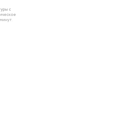
уры с
ическое
минут.
улировка