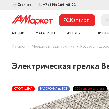
+7 (996) 266-45-02
Степное
Каталог
АКЦИИ
МАГАЗИНЫ
БРЕНДЫ
СПЛИТ-С
Каталог
Мелкая бытовая техника
Красота и здоро
Электрическая грелка B
СТОП-ЦЕНА
РАССРОЧКА на ВСЁ
300 бонусов за отзыв