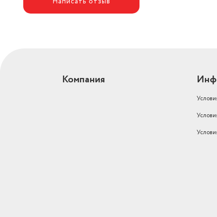
Написать отзыв
Компания
Инф
Услови
Услови
Услови