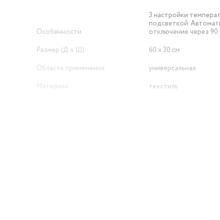
3 настройки температ
подсветкой. Автомат
Особенности
отключение через 90 
Размер (Д х Ш)
60 х 30 см
Область применения
универсальная
Материал
текстиль
автоотключение, рег
Опции
нагрева
й