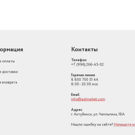
ормация
Контакты
Телефон
я оплаты
+7 (996) 266-45-02
я доставки
Горячая линия
8 800 700 51 44
я возврата
8:00 - 20:00 мск
Email
info@astmarket.com
Адрес
г. Ахтубинск, ул. Чаплыгина, 18А
Нашли ошибку на сайте?
Напишите н