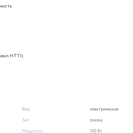
хность
tein HTTI)
Вид
электрическая
Тип
грелка
Мощность
100 Вт