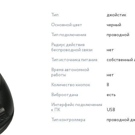
Тип
джойстик
Основной цвет
черный
Тип подключения
проводной
Радиус действия
беспроводной связи
нет
Тип источника питания
собственный 
Время автономной
работы
нет
Количество кнопок
8
Виброотдача
есть
Интерфейс подключения
к ПК
USB
Тип контроллера
проводной д