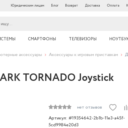
Юридическим лицам
Блог
Возврат
Доставка
Оплата
ИСТЕМЫ
СМАРТФОНЫ
ТЕЛЕВИЗОРЫ
НОУТБУ
ютерные аксессуары
Аксессуары к игровым приставкам
Д
ARK TORNADO Joystick
нет отзывов
Артикул: #19354642-2b1b-11e3-a45f-
5cd9984e20d3