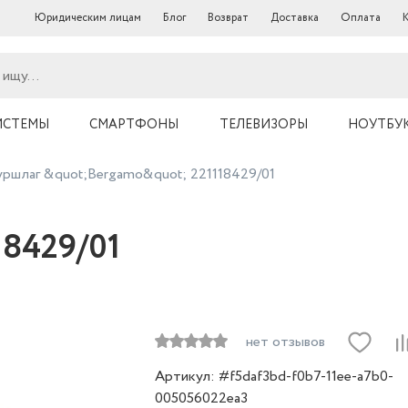
Юридическим лицам
Блог
Возврат
Доставка
Оплата
ИСТЕМЫ
СМАРТФОНЫ
ТЕЛЕВИЗОРЫ
НОУТБУ
ршлаг &quot;Bergamo&quot; 221118429/01
18429/01
нет отзывов
Артикул: #f5daf3bd-f0b7-11ee-a7b0-
005056022ea3