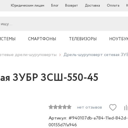
Юридическим лицам
Блог
Возврат
Доставка
Оплата
ИСТЕМЫ
СМАРТФОНЫ
ТЕЛЕВИЗОРЫ
НОУТБУ
етевые дрели-шуруповерты
Дрель-шуруповерт сетевая З
вая ЗУБР ЗСШ-550-45
нет отзывов
Артикул: #940107db-a784-11ed-842d-
00155d7fa946