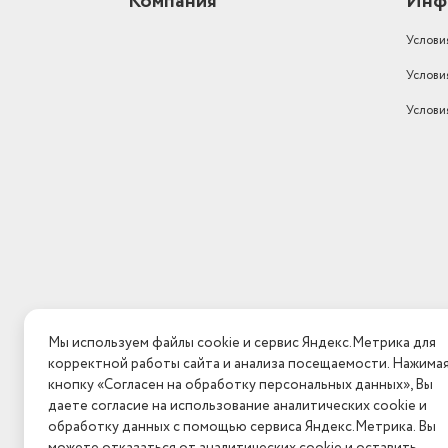
Компания
Инф
Комплектация
эксплуатации
Бесщеточный двигатель
нет
Услови
Мощность (Вт)
550
Услови
Услови
реверс, регулировка част
Функции
вращения
Максимальный крутящий момент
10 Н·м
Мы используем файлы cookie и сервис Яндекс.Метрика для
корректной работы сайта и анализа посещаемости. Нажима
кнопку «Согласен на обработку персональных данных», Вы
даете согласие на использование аналитических cookie и
обработку данных с помощью сервиса Яндекс.Метрика. Вы