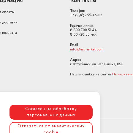
ормация
Контакты
Вес товара, г
1600
Телефон
я оплаты
+7 (996) 266-45-02
Страна-изготовитель
Китай
я доставки
Горячая линия
Длина шнура питания, м
3
8 800 700 51 44
я возврата
оты
8:00 - 20:00 мск
Тип инструмента
шуруповерт
Email
info@astmarket.com
Адрес
г. Ахтубинск, ул. Чаплыгина, 18А
Нашли ошибку на сайте?
Напишите н
я
Согласен на обработку
персональных данных
Отказаться от аналитических
cookie