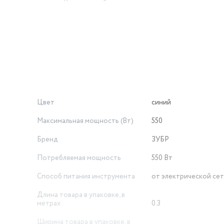
другими задачами. Компактный корпус и эргономичная рукоятка
льном использовании.
подтвержденное временем и тысячами довольных пользовател
ный инструмент для настоящих мастеров! Профессиональный 
Цвет
синий
Максимальная мощность (Вт)
550
Бренд
ЗУБР
Потребляемая мощность
550 Вт
Способ питания инструмента
от электрической се
Длина товара в упаковке, в
метрах
0.3
Ширина товара в упаковке, в