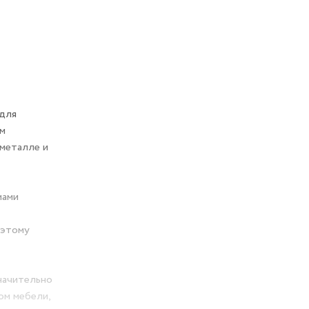
 для
ем
 металле и
мами
оэтому
начительно
ом мебели,