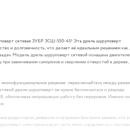
уповерт сетевая ЗУБР ЗСШ-550-45! Эта дрель шуруповерт
ство и долговечность, что делает её идеальным решением как
 задач. Модель дрель-шуруповерт сетевой оснащена двигател
при завинчивании саморезов и сверлении отверстий в дереве,
а многофункциональное решение: переключайтесь между режи
сетевой дрели шуруповерт не нужно беспокоиться о разряде
 В, обеспечивая непрерывную работу без перерывов. Именно п
ов.
ым редуктором, реверсом и патроном быстрого зажима, что з
руповерт электрическая от сети легко справляется с монтаж