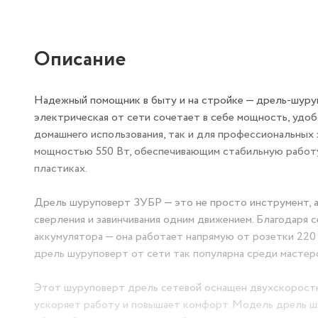
Описание
Надежный помощник в быту и на стройке — дрель-шур
электрическая от сети сочетает в себе мощность, удоб
домашнего использования, так и для профессиональных
мощностью 550 Вт, обеспечивающим стабильную работу 
пластиках.
Дрель шуруповерт ЗУБР — это не просто инструмент, 
сверления и завинчивания одним движением. Благодаря 
аккумулятора — она работает напрямую от розетки 220
дрель шуруповерт от сети так популярна среди мастер
Этот шуруповерт дрель сетевой оснащен двухскоростн
ускоряет работу и повышает комфорт. Модель дрель шу