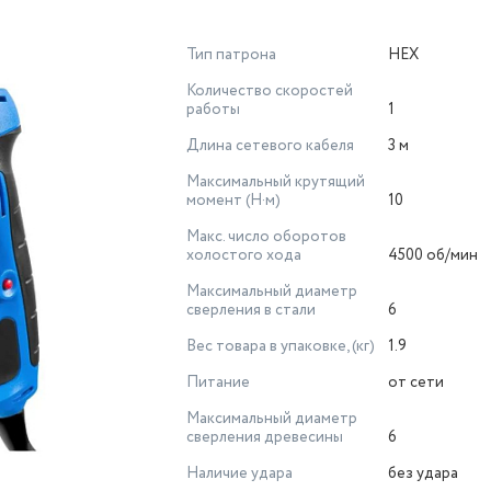
Тип патрона
НЕХ
Количество скоростей
работы
1
Длина сетевого кабеля
3 м
Максимальный крутящий
момент (Н·м)
10
Макс. число оборотов
холостого хода
4500 об/мин
Максимальный диаметр
сверления в стали
6
Вес товара в упаковке, (кг)
1.9
Питание
от сети
Максимальный диаметр
сверления древесины
6
Наличие удара
без удара