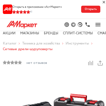
Открыть в приложении «АстМарке‪т‬»
Открыть
41
АКЦИИ
МАГАЗИНЫ
БРЕНДЫ
СПЛИТ-СИСТЕМЫ
СМА
Каталог
Техника для хозяйства
Инструменты
Сетевые дрели-шуруповерты
нет отзывов