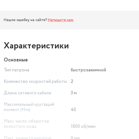
Нашли ошибку на сайте?
Напишите нам
.
Характеристики
Основные
Тип патрона
быстрозажимной
Количество скоростей работы
2
Длина сетевого кабеля
3 м
Максимальный крутящий
момент (Н·м)
40
Макс. число оборотов
холостого хода
1800 об/мин
Макс. диаметр шурупов
8 мм