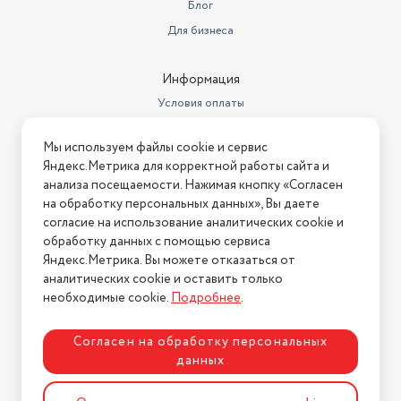
Блог
Для бизнеса
Информация
Условия оплаты
Условия доставки
Мы используем файлы cookie и сервис
Условия возврата
Яндекс.Метрика для корректной работы сайта и
Нашли ошибку на сайте?
Напишите нам
.
анализа посещаемости. Нажимая кнопку «Согласен
на обработку персональных данных», Вы даете
2026 © Интернет-магазин "АстМаркет". У нас есть всё!
согласие на использование аналитических cookie и
обработку данных с помощью сервиса
Яндекс.Метрика. Вы можете отказаться от
аналитических cookie и оставить только
Политика конфиденциальности
необходимые cookie.
Подробнее
.
Согласен на обработку персональных
данных
Разработка сайта
ASTDESIGN