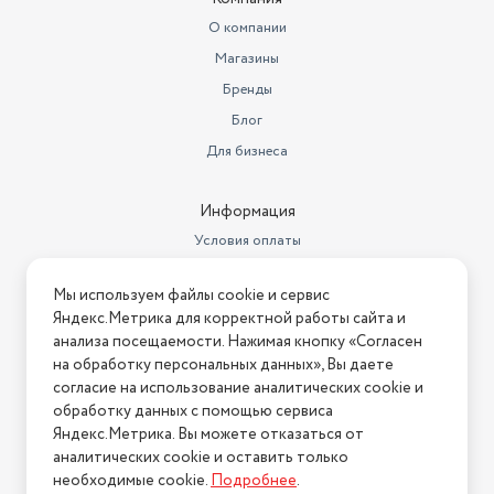
О компании
Магазины
Бренды
Блог
Для бизнеса
Информация
Условия оплаты
Условия доставки
Мы используем файлы cookie и сервис
Условия возврата
Яндекс.Метрика для корректной работы сайта и
Нашли ошибку на сайте?
Напишите нам
.
анализа посещаемости. Нажимая кнопку «Согласен
на обработку персональных данных», Вы даете
2026 © Интернет-магазин "АстМаркет". У нас есть всё!
согласие на использование аналитических cookie и
обработку данных с помощью сервиса
Яндекс.Метрика. Вы можете отказаться от
аналитических cookie и оставить только
Политика конфиденциальности
необходимые cookie.
Подробнее
.