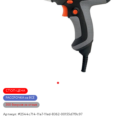
СТОП-ЦЕНА
РАССРОЧКА на ВСЁ
300 бонусов за отзыв
Артикул: #2544c714-11a7-11ed-8362-00155d7f9c97