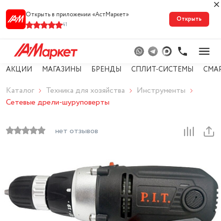
Открыть в приложении «АстМарке‪т‬»
Открыть
41
АКЦИИ
МАГАЗИНЫ
БРЕНДЫ
СПЛИТ-СИСТЕМЫ
СМА
Каталог
Техника для хозяйства
Инструменты
Сетевые дрели-шуруповерты
нет отзывов